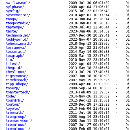
swiftweasel
/
2009-Jul-30 06:01:30
-
Di
sylphase
/
2008-Apr-04 21:06:10
-
Di
synfig
/
2015-Jul-22 03:26:48
-
Di
systemerror
/
2010-Apr-01 10:17:14
-
Di
tango
/
2014-Jun-04 15:26:14
-
Di
tangostudio
/
2018-Jan-03 10:28:10
-
Di
taptempo
/
2020-Jul-02 22:40:44
-
Di
taste
/
2023-Jun-06 16:34:52
-
Di
technosalad
/
2007-Dec-30 20:29:41
-
Di
teddyworld
/
2022-Nov-07 20:36:25
-
Di
tehessinmath
/
2018-Sep-13 23:23:05
-
Di
terranova
/
2010-Apr-22 21:04:37
-
Di
tesseract
/
2014-May-14 00:36:33
-
Di
texgraph
/
2020-Mar-15 22:17:22
-
Di
tfn
/
2010-Nov-22 23:10:01
-
Di
tftest
/
2022-Apr-04 22:49:01
-
Di
thegrid
/
2013-May-18 23:46:54
-
Di
theslinux
/
2013-Jul-20 17:40:51
-
Di
tigermouse
/
2007-Jun-18 10:10:03
-
Di
timebreach
/
2007-May-19 19:29:26
-
Di
tipp10bepo
/
2009-Apr-06 12:03:00
-
Di
tnserp
/
2008-Sep-14 00:10:05
-
Di
toastertech
/
2013-Feb-09 22:39:57
-
Di
tode
/
2014-Nov-26 13:30:02
-
Di
tourdrbl
/
2012-Dec-12 13:15:01
-
Di
toutou
/
2020-Dec-29 17:22:23
-
Di
toyoto
/
2013-Feb-04 21:48:33
-
Di
treematk
/
2011-Jul-16 16:09:14
-
Di
tremgroup
/
2008-Aug-14 23:41:11
-
Di
tremservconf
/
2008-Jun-11 15:10:04
-
Di
tremulous
/
2007-Jul-27 00:12:22
-
Di
tremulousfr
/
2009-Feb-05 19:10:01
-
Di