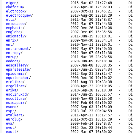
eigen
/
2015-Mar-02 21:27:48
-
Di
ekdforum
/
2012-Apr-18 12:36:03
-
Di
elctrobox
/
2007-Oct-31 17:45:21
-
Di
electrocquev
/
2013-Aug-20 22:18:29
-
Di
ella
/
2011-Mar-30 21:48:37
-
Di
emiscabpo
/
2012-Mar-07 17:44:30
-
Di
emphasis
/
2007-Dec-26 14:13:06
-
Di
englobe
/
2007-Dec-09 15:35:56
-
Di
enigmaciv
/
2011-Jun-15 13:10:01
-
Di
enrix
/
2009-Nov-30 22:34:14
-
Di
ent
/
2010-Nov-11 18:10:01
-
Di
entrinement
/
2007-May-07 10:49:55
-
Di
entropy
/
2012-Nov-07 05:11:36
-
Di
enzup
/
2011-Mar-15 23:28:56
-
Di
eodocs
/
2020-Jun-09 19:18:34
-
Di
eosgallery
/
2007-Jan-08 18:38:35
-
Di
eparslesite
/
2017-Jun-15 09:34:34
-
Di
epidermis
/
2012-Sep-21 23:31:47
-
Di
equitencher
/
2006-Dec-10 19:10:02
-
Di
erelibre
/
2011-Aug-11 10:33:38
-
Di
ergolibre
/
2008-Apr-22 20:10:05
-
Di
erika
/
2010-Sep-28 12:18:39
-
Di
esclinuxcd
/
2014-Jun-25 10:52:57
-
Di
escultura
/
2008-Nov-08 21:16:58
-
Di
esieapair
/
2007-Feb-04 05:10:02
-
Di
esono
/
2007-Sep-03 12:15:09
-
Di
espr
/
2013-Jul-23 00:04:59
-
Di
etalkers
/
2011-Apr-13 13:17:57
-
Di
eurolug
/
2011-Oct-23 18:16:29
-
Di
eva
/
2009-Feb-14 19:48:37
-
Di
evol
/
2015-Dec-23 20:10:44
-
Di
exult
/
2022-Mar-07 16:30:02
-
Di