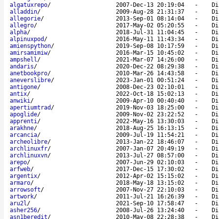
algatuxrepo
/
2007-Dec-13 20:19:04
-
Di
alladdin
/
2009-Aug-28 21:31:37
-
Di
allegorie
/
2013-Sep-01 08:14:04
-
Di
allegro
/
2017-May-02 05:20:55
-
Di
alpha
/
2018-Jul-31 11:04:45
-
Di
alpinuxpod
/
2016-May-11 11:43:34
-
Di
amienspython
/
2019-Sep-08 10:17:59
-
Di
amirsamimiw
/
2016-Mar-15 10:45:02
-
Di
ampshell
/
2021-Mar-07 14:26:00
-
Di
andaris
/
2020-Dec-22 08:29:38
-
Di
anetbookpro
/
2010-Mar-26 14:43:58
-
Di
aneverslibre
/
2023-Jan-01 00:51:24
-
Di
antigone
/
2008-Dec-23 02:10:01
-
Di
antix
/
2022-Oct-18 15:02:13
-
Di
anwiki
/
2009-Apr-10 00:40:40
-
Di
apertiumtrad
/
2019-Nov-03 18:25:00
-
Di
apoglide
/
2009-Nov-02 23:22:52
-
Di
apprenti
/
2022-May-16 13:30:03
-
Di
arakhne
/
2018-Aug-25 16:13:15
-
Di
arcancia
/
2009-Jul-19 11:54:21
-
Di
archeolibre
/
2013-Jan-22 18:46:07
-
Di
archlinuxfr
/
2007-Jan-07 20:49:19
-
Di
archlinuxvn
/
2013-Jul-27 08:57:00
-
Di
arepo
/
2007-Jun-29 02:10:03
-
Di
arfweb
/
2017-Dec-15 17:30:02
-
Di
argentix
/
2012-Apr-02 15:15:02
-
Di
armaro
/
2018-May-18 13:15:02
-
Di
arrowsoft
/
2007-Nov-27 22:10:03
-
Di
artwork
/
2011-Jul-21 16:26:39
-
Di
aru2l
/
2021-Sep-10 17:58:47
-
Di
asher256
/
2008-Jul-26 13:24:40
-
Di
asn1beredit
/
2010-May-08 22:28:38
-
Di