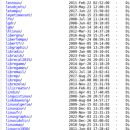
lesnous
/
2011-Feb-22 02:52:00
-
Di
lesobjets
/
2019-May-23 12:00:35
-
Di
letemps
/
2017-Jun-22 15:50:02
-
Di
leyetimassot
/
2017-Feb-15 23:00:02
-
Di
lfn
/
2008-Jul-18 11:24:01
-
Di
lgdr
/
2008-Jun-02 19:10:05
-
Di
lgm
/
2018-Jun-14 10:41:02
-
Di
lhlinux
/
2012-Mar-31 14:37:28
-
Di
libergnu
/
2016-Aug-29 15:25:45
-
Di
libertempo
/
2017-Mar-24 08:59:33
-
Di
libertfr
/
2009-Nov-05 19:14:06
-
Di
libgraphic
/
2013-Sep-04 13:29:09
-
Di
libradis
/
2009-Jan-06 19:10:01
-
Di
librazik
/
2023-Feb-12 15:19:36
-
Di
librecal2015
/
2015-Jan-26 20:05:12
-
Di
libregame
/
2014-Apr-28 21:18:20
-
Di
libregames
/
2016-Jun-04 12:45:01
-
Di
libremail
/
2021-Jul-18 23:02:41
-
Di
librep
/
2017-Aug-25 22:51:08
-
Di
librepo
/
2011-Jan-08 00:10:01
-
Di
librezele
/
2013-Nov-22 15:31:59
-
Di
lilicreator
/
2014-Feb-01 21:08:43
-
Di
lindin
/
2011-Apr-01 17:40:05
-
Di
linguistinux
/
2008-Jan-20 20:57:03
-
Di
linkdownorg
/
2008-Aug-04 14:57:17
-
Di
linuxalgerie
/
2009-Jan-15 02:10:02
-
Di
linuxazur
/
2010-Dec-01 13:35:00
-
Di
linuxfr
/
2009-Nov-10 22:31:33
-
Di
linuxgraphic
/
2022-Mar-03 21:35:26
-
Di
linuxidotir
/
2016-Dec-26 02:00:02
-
Di
linuxmao
/
2018-Sep-25 23:13:55
-
Di
linuxrx1950
/
2011-Jun-03 17:28:42
-
Di