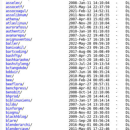
asselec
/
2008-Jan-11 14:10:04
-
Di
assocetf
/
2015-May-14 22:37:59
-
Di
assocoagul
/
2021-Feb-12 14:52:31
-
Di
assolibnum
/
2011-Nov-03 22:45:55
-
Di
athena
/
2007-Apr-03 15:02:05
-
Di
atlaslinux
/
2007-Nov-20 22:10:04
-
Di
aurorafoss
/
2018-Jul-06 23:31:42
-
Di
authentit
/
2010-Jan-10 01:10:03
-
Di
avanarepo
/
2007-Jun-22 19:48:52
-
Di
avignuventou
/
2011-Feb-17 16:10:18
-
Di
baller
/
2022-May-28 09:59:10
-
Di
banivakil
/
2016-Dec-23 09:16:25
-
Di
bartcoding
/
2017-Aug-06 16:08:49
-
Di
bashftp
/
2007-Apr-25 10:00:22
-
Di
bashkaraoke
/
2012-Oct-20 18:40:12
-
Di
bashstyleng
/
2013-Jul-24 19:13:54
-
Di
bctangokde
/
2008-Apr-17 21:41:02
-
Di
bdduir
/
2007-Jun-16 00:35:24
-
Di
bec
/
2010-May-05 19:38:03
-
Di
bee
/
2010-Feb-24 00:05:48
-
Di
beeflora
/
2010-Apr-27 20:57:31
-
Di
benchpress
/
2008-Apr-02 02:23:13
-
Di
benobit
/
2008-Oct-14 22:10:06
-
Di
bhprod
/
2009-Jan-20 14:44:41
-
Di
biblinuxiens
/
2013-Jan-17 10:14:14
-
Di
bildo
/
2007-Jun-14 13:10:02
-
Di
binforge
/
2009-Feb-26 00:48:56
-
Di
biognu
/
2018-Nov-02 10:30:03
-
Di
blackhblog
/
2009-Jul-22 23:10:01
-
Di
blare
/
2011-Sep-28 03:56:24
-
Di
blenderarchi
/
2016-May-01 00:26:04
-
Di
blendercave
/
2011-May-05 17:22:46
-
Di