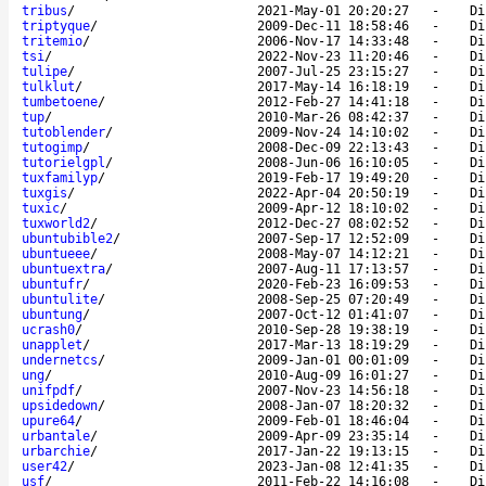
tribus
/
2021-May-01 20:20:27
-
Di
triptyque
/
2009-Dec-11 18:58:46
-
Di
tritemio
/
2006-Nov-17 14:33:48
-
Di
tsi
/
2022-Nov-23 11:20:46
-
Di
tulipe
/
2007-Jul-25 23:15:27
-
Di
tulklut
/
2017-May-14 16:18:19
-
Di
tumbetoene
/
2012-Feb-27 14:41:18
-
Di
tup
/
2010-Mar-26 08:42:37
-
Di
tutoblender
/
2009-Nov-24 14:10:02
-
Di
tutogimp
/
2008-Dec-09 22:13:43
-
Di
tutorielgpl
/
2008-Jun-06 16:10:05
-
Di
tuxfamilyp
/
2019-Feb-17 19:49:20
-
Di
tuxgis
/
2022-Apr-04 20:50:19
-
Di
tuxic
/
2009-Apr-12 18:10:02
-
Di
tuxworld2
/
2012-Dec-27 08:02:52
-
Di
ubuntubible2
/
2007-Sep-17 12:52:09
-
Di
ubuntueee
/
2008-May-07 14:12:21
-
Di
ubuntuextra
/
2007-Aug-11 17:13:57
-
Di
ubuntufr
/
2020-Feb-23 16:09:53
-
Di
ubuntulite
/
2008-Sep-25 07:20:49
-
Di
ubuntung
/
2007-Oct-12 01:41:07
-
Di
ucrash0
/
2010-Sep-28 19:38:19
-
Di
unapplet
/
2017-Mar-13 18:19:29
-
Di
undernetcs
/
2009-Jan-01 00:01:09
-
Di
ung
/
2010-Aug-09 16:01:27
-
Di
unifpdf
/
2007-Nov-23 14:56:18
-
Di
upsidedown
/
2008-Jan-07 18:20:32
-
Di
upure64
/
2009-Feb-01 18:46:04
-
Di
urbantale
/
2009-Apr-09 23:35:14
-
Di
urbarchie
/
2017-Jan-22 19:13:15
-
Di
user42
/
2023-Jan-08 12:41:35
-
Di
usf
/
2011-Feb-22 14:16:08
-
Di