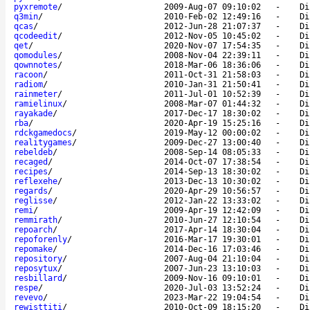
pyxremote
/
2009-Aug-07 09:10:02
-
Di
q3min
/
2010-Feb-02 12:49:16
-
Di
qcas
/
2012-Jun-28 21:07:37
-
Di
qcodeedit
/
2012-Nov-05 10:45:02
-
Di
qet
/
2020-Nov-07 17:54:35
-
Di
qomodules
/
2008-Nov-04 22:39:11
-
Di
qownnotes
/
2018-Mar-06 18:36:06
-
Di
racoon
/
2011-Oct-31 21:58:03
-
Di
radiom
/
2010-Jan-31 21:50:41
-
Di
rainmeter
/
2011-Jul-01 10:52:39
-
Di
ramielinux
/
2008-Mar-07 01:44:32
-
Di
rayakade
/
2017-Dec-17 18:30:02
-
Di
rba
/
2020-Apr-19 15:25:16
-
Di
rdckgamedocs
/
2019-May-12 00:00:02
-
Di
realitygames
/
2009-Dec-27 13:00:40
-
Di
rebeldeb
/
2008-Sep-14 08:05:33
-
Di
recaged
/
2014-Oct-07 17:38:54
-
Di
recipes
/
2014-Sep-13 18:30:02
-
Di
reflexehe
/
2013-Dec-13 10:30:02
-
Di
regards
/
2020-Apr-29 10:56:57
-
Di
reglisse
/
2012-Jan-22 13:33:02
-
Di
remi
/
2009-Apr-19 12:42:09
-
Di
remmirath
/
2010-Jun-27 12:10:54
-
Di
repoarch
/
2017-Apr-14 18:30:04
-
Di
repoforenly
/
2016-Mar-17 19:30:01
-
Di
repomake
/
2014-Dec-16 17:03:46
-
Di
repository
/
2007-Aug-04 21:10:04
-
Di
reposytux
/
2007-Jun-23 13:10:03
-
Di
resbillard
/
2009-Nov-16 09:10:01
-
Di
respe
/
2020-Jul-03 13:52:24
-
Di
revevo
/
2023-Mar-22 19:04:54
-
Di
rewisttiti
/
2010-Oct-09 18:15:20
-
Di