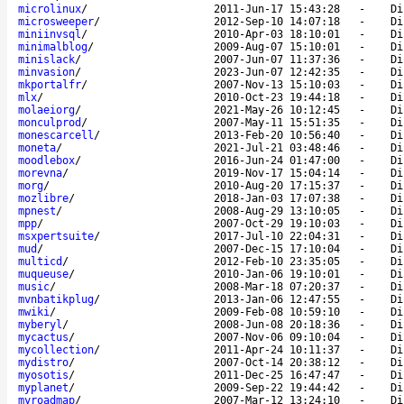
microlinux
/
2011-Jun-17 15:43:28
-
Di
microsweeper
/
2012-Sep-10 14:07:18
-
Di
miniinvsql
/
2010-Apr-03 18:10:01
-
Di
minimalblog
/
2009-Aug-07 15:10:01
-
Di
minislack
/
2007-Jun-07 11:37:36
-
Di
minvasion
/
2023-Jun-07 12:42:35
-
Di
mkportalfr
/
2007-Nov-13 15:10:03
-
Di
mlx
/
2010-Oct-23 19:44:18
-
Di
molaeiorg
/
2021-May-26 10:12:45
-
Di
monculprod
/
2007-May-11 15:51:35
-
Di
monescarcell
/
2013-Feb-20 10:56:40
-
Di
moneta
/
2021-Jul-21 03:48:46
-
Di
moodlebox
/
2016-Jun-24 01:47:00
-
Di
morevna
/
2019-Nov-17 15:04:14
-
Di
morg
/
2010-Aug-20 17:15:37
-
Di
mozlibre
/
2018-Jan-03 17:07:38
-
Di
mpnest
/
2008-Aug-29 13:10:05
-
Di
mpp
/
2007-Oct-29 19:10:03
-
Di
msxpertsuite
/
2017-Jul-10 22:04:31
-
Di
mud
/
2007-Dec-15 17:10:04
-
Di
multicd
/
2012-Feb-10 23:35:05
-
Di
muqueuse
/
2010-Jan-06 19:10:01
-
Di
music
/
2008-Mar-18 07:20:37
-
Di
mvnbatikplug
/
2013-Jan-06 12:47:55
-
Di
mwiki
/
2009-Feb-08 10:59:10
-
Di
myberyl
/
2008-Jun-08 20:18:36
-
Di
mycactus
/
2007-Nov-06 09:10:04
-
Di
mycollection
/
2011-Apr-24 10:11:37
-
Di
mydistro
/
2007-Oct-14 20:38:12
-
Di
myosotis
/
2011-Dec-25 16:47:47
-
Di
myplanet
/
2009-Sep-22 19:44:42
-
Di
myroadmap
/
2007-Mar-12 13:24:10
-
Di