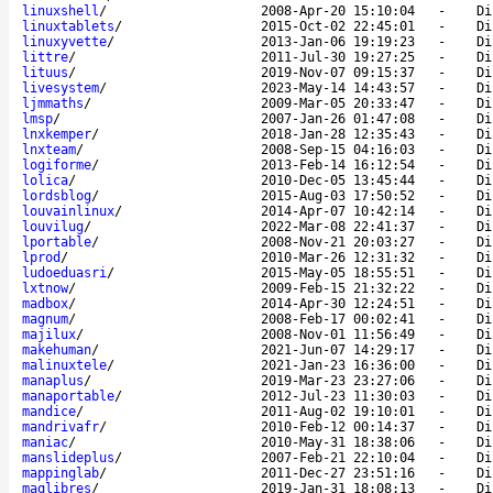
linuxshell
/
2008-Apr-20 15:10:04
-
Di
linuxtablets
/
2015-Oct-02 22:45:01
-
Di
linuxyvette
/
2013-Jan-06 19:19:23
-
Di
littre
/
2011-Jul-30 19:27:25
-
Di
lituus
/
2019-Nov-07 09:15:37
-
Di
livesystem
/
2023-May-14 14:43:57
-
Di
ljmmaths
/
2009-Mar-05 20:33:47
-
Di
lmsp
/
2007-Jan-26 01:47:08
-
Di
lnxkemper
/
2018-Jan-28 12:35:43
-
Di
lnxteam
/
2008-Sep-15 04:16:03
-
Di
logiforme
/
2013-Feb-14 16:12:54
-
Di
lolica
/
2010-Dec-05 13:45:44
-
Di
lordsblog
/
2015-Aug-03 17:50:52
-
Di
louvainlinux
/
2014-Apr-07 10:42:14
-
Di
louvilug
/
2022-Mar-08 22:41:37
-
Di
lportable
/
2008-Nov-21 20:03:27
-
Di
lprod
/
2010-Mar-26 12:31:32
-
Di
ludoeduasri
/
2015-May-05 18:55:51
-
Di
lxtnow
/
2009-Feb-15 21:32:22
-
Di
madbox
/
2014-Apr-30 12:24:51
-
Di
magnum
/
2008-Feb-17 00:02:41
-
Di
majilux
/
2008-Nov-01 11:56:49
-
Di
makehuman
/
2021-Jun-07 14:29:17
-
Di
malinuxtele
/
2021-Jan-23 16:36:00
-
Di
manaplus
/
2019-Mar-23 23:27:06
-
Di
manaportable
/
2012-Jul-23 11:30:03
-
Di
mandice
/
2011-Aug-02 19:10:01
-
Di
mandrivafr
/
2010-Feb-12 00:14:37
-
Di
maniac
/
2010-May-31 18:38:06
-
Di
manslideplus
/
2007-Feb-21 22:10:04
-
Di
mappinglab
/
2011-Dec-27 23:51:16
-
Di
maqlibres
/
2019-Jan-31 18:08:13
-
Di