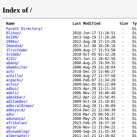
Index of /
Name
Last Modified
Size
Ty
Parent Directory
/
-
Di
0linux
/
2010-Jun-17 11:18:51
-
Di
0x109
/
2013-Sep-19 17:10:28
-
Di
299ko
/
2022-Aug-28 17:13:20
-
Di
2mandvd
/
2013-Jul-30 16:28:18
-
Di
3lrvsteam
/
2009-Aug-17 15:53:58
-
Di
3v1deb
/
2018-Oct-05 02:32:28
-
Di
4232
/
2021-Jun-11 19:42:58
-
Di
abanq
/
2008-Aug-25 19:39:35
-
Di
abwebsite
/
2008-Aug-29 13:10:04
-
Di
ach
/
2018-Dec-25 13:48:27
-
Di
achille
/
2008-Aug-27 22:57:58
-
Di
acpacks
/
2008-Feb-07 21:34:20
-
Di
actux
/
2009-Dec-01 01:22:09
-
Di
adbui
/
2015-Apr-28 12:11:24
-
Di
adeli
/
2006-Nov-23 16:40:40
-
Di
adeskbar
/
2012-Apr-22 23:56:45
-
Di
aditamdev
/
2009-Oct-10 21:10:01
-
Di
admiral0repo
/
2012-Aug-20 11:36:09
-
Di
admsyscd
/
2014-Dec-22 22:04:39
-
Di
adn
/
2016-Mar-25 00:50:37
-
Di
adunanza
/
2008-May-25 19:56:41
-
Di
afrikalan
/
2023-Feb-25 18:37:16
-
Di
agro
/
2016-Nov-11 15:04:22
-
Di
akusweblog
/
2008-Sep-25 21:35:34
-
Di
albergator
/
2011-Jul-21 12:10:02
-
Di