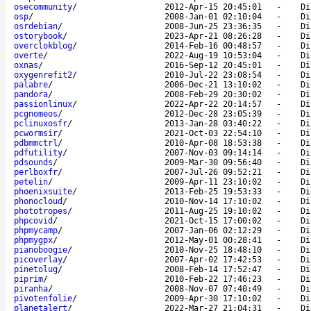
osecommunity
/
2012-Apr-15 20:45:01
-
Di
osp
/
2008-Jan-01 02:10:04
-
Di
osrdebian
/
2008-Jun-25 23:36:35
-
Di
ostorybook
/
2023-Apr-21 08:26:28
-
Di
overclokblog
/
2014-Feb-16 00:48:57
-
Di
overte
/
2022-Aug-19 10:53:04
-
Di
oxnas
/
2016-Sep-12 20:45:01
-
Di
oxygenrefit2
/
2010-Jul-22 23:08:54
-
Di
palabre
/
2006-Dec-21 13:10:02
-
Di
pandora
/
2008-Feb-29 20:30:02
-
Di
passionlinux
/
2022-Apr-22 20:14:57
-
Di
pcgnomeos
/
2012-Dec-28 23:05:39
-
Di
pclinuxosfr
/
2013-Jan-28 03:40:22
-
Di
pcwormsir
/
2021-Oct-03 22:54:10
-
Di
pdbmmctrl
/
2010-Apr-08 18:53:38
-
Di
pdfutility
/
2007-Nov-03 09:14:14
-
Di
pdsounds
/
2009-Mar-30 09:56:40
-
Di
perlboxfr
/
2007-Jul-26 09:52:21
-
Di
petelin
/
2009-Apr-11 23:10:02
-
Di
phoenixsuite
/
2013-Feb-25 19:53:33
-
Di
phonocloud
/
2010-Nov-14 17:10:02
-
Di
phototropes
/
2011-Aug-25 19:10:02
-
Di
phpcovid
/
2021-Oct-15 17:00:02
-
Di
phpmycamp
/
2007-Jan-06 02:12:29
-
Di
phpmygpx
/
2012-May-01 00:28:41
-
Di
pianoboogie
/
2010-Nov-25 18:48:10
-
Di
picoverlay
/
2007-Apr-02 17:42:53
-
Di
pinetolug
/
2008-Feb-14 17:52:47
-
Di
piprim
/
2010-Feb-22 17:46:23
-
Di
piranha
/
2008-Nov-07 07:40:49
-
Di
pivotenfolie
/
2009-Apr-30 17:10:02
-
Di
planetalert
/
2022-Mar-27 21:04:31
-
Di