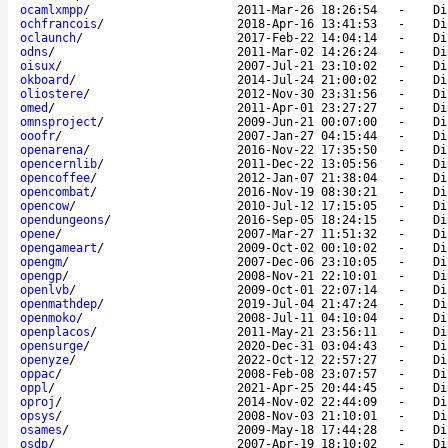
ocamlxmpp
/
2011-Mar-26 18:26:54
-
Di
ochfrancois
/
2018-Apr-16 13:41:53
-
Di
oclaunch
/
2017-Feb-22 14:04:14
-
Di
odns
/
2011-Mar-02 14:26:24
-
Di
oisux
/
2007-Jul-21 23:10:02
-
Di
okboard
/
2014-Jul-24 21:00:02
-
Di
oliostere
/
2012-Nov-30 23:31:56
-
Di
omed
/
2011-Apr-01 23:27:27
-
Di
omnsproject
/
2009-Jun-21 00:07:00
-
Di
ooofr
/
2007-Jan-27 04:15:44
-
Di
openarena
/
2016-Nov-22 17:35:50
-
Di
opencernlib
/
2011-Dec-22 13:05:56
-
Di
opencoffee
/
2012-Jan-07 21:38:04
-
Di
opencombat
/
2016-Nov-19 08:30:21
-
Di
opencow
/
2010-Jul-12 17:15:05
-
Di
opendungeons
/
2016-Sep-05 18:24:15
-
Di
opene
/
2007-Mar-27 11:51:32
-
Di
opengameart
/
2009-Oct-02 00:10:02
-
Di
opengm
/
2007-Dec-06 23:10:05
-
Di
opengp
/
2008-Nov-21 22:10:01
-
Di
openlvb
/
2009-Oct-01 22:07:14
-
Di
openmathdep
/
2019-Jul-04 21:47:24
-
Di
openmoko
/
2008-Jul-11 04:10:04
-
Di
openplacos
/
2011-May-21 23:56:11
-
Di
opensurge
/
2020-Dec-31 03:04:43
-
Di
openyze
/
2022-Oct-12 22:57:27
-
Di
oppac
/
2008-Feb-08 23:07:57
-
Di
oppl
/
2021-Apr-25 20:44:45
-
Di
oproj
/
2014-Nov-02 22:44:09
-
Di
opsys
/
2008-Nov-03 21:10:01
-
Di
osames
/
2009-May-18 17:44:28
-
Di
osdp
/
2007-Apr-19 18:10:02
-
Di