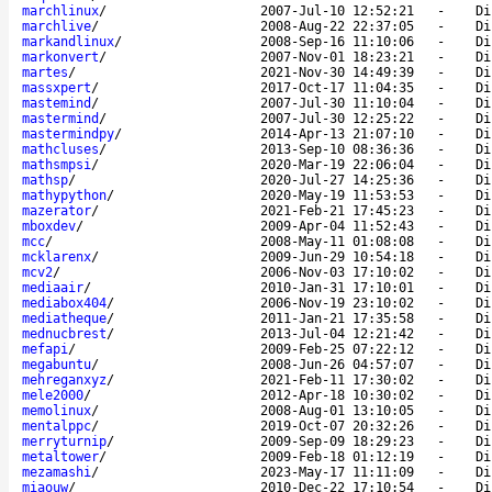
marchlinux
/
2007-Jul-10 12:52:21
-
Di
marchlive
/
2008-Aug-22 22:37:05
-
Di
markandlinux
/
2008-Sep-16 11:10:06
-
Di
markonvert
/
2007-Nov-01 18:23:21
-
Di
martes
/
2021-Nov-30 14:49:39
-
Di
massxpert
/
2017-Oct-17 11:04:35
-
Di
mastemind
/
2007-Jul-30 11:10:04
-
Di
mastermind
/
2007-Jul-30 12:25:22
-
Di
mastermindpy
/
2014-Apr-13 21:07:10
-
Di
mathcluses
/
2013-Sep-10 08:36:36
-
Di
mathsmpsi
/
2020-Mar-19 22:06:04
-
Di
mathsp
/
2020-Jul-27 14:25:36
-
Di
mathypython
/
2020-May-19 11:53:53
-
Di
mazerator
/
2021-Feb-21 17:45:23
-
Di
mboxdev
/
2009-Apr-04 11:52:43
-
Di
mcc
/
2008-May-11 01:08:08
-
Di
mcklarenx
/
2009-Jun-29 10:54:18
-
Di
mcv2
/
2006-Nov-03 17:10:02
-
Di
mediaair
/
2010-Jan-31 17:10:01
-
Di
mediabox404
/
2006-Nov-19 23:10:02
-
Di
mediatheque
/
2011-Jan-21 17:35:58
-
Di
mednucbrest
/
2013-Jul-04 12:21:42
-
Di
mefapi
/
2009-Feb-25 07:22:12
-
Di
megabuntu
/
2008-Jun-26 04:57:07
-
Di
mehreganxyz
/
2021-Feb-11 17:30:02
-
Di
mele2000
/
2012-Apr-18 10:30:02
-
Di
memolinux
/
2008-Aug-01 13:10:05
-
Di
mentalppc
/
2019-Oct-07 20:32:26
-
Di
merryturnip
/
2009-Sep-09 18:29:23
-
Di
metaltower
/
2009-Feb-18 01:12:19
-
Di
mezamashi
/
2023-May-17 11:11:09
-
Di
miaouw
/
2010-Dec-22 17:10:54
-
Di