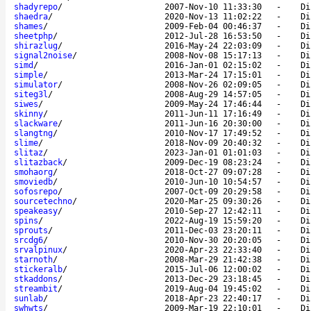
shadyrepo
/
2007-Nov-10 11:33:30
-
Di
shaedra
/
2020-Nov-13 11:02:22
-
Di
shames
/
2009-Feb-04 00:46:37
-
Di
sheetphp
/
2012-Jul-28 16:53:50
-
Di
shirazlug
/
2016-May-24 22:03:09
-
Di
signal2noise
/
2008-Nov-08 15:17:13
-
Di
simd
/
2016-Jan-01 02:15:02
-
Di
simple
/
2013-Mar-24 17:15:01
-
Di
simulator
/
2008-Nov-26 02:09:05
-
Di
siteg3l
/
2008-Aug-29 14:57:05
-
Di
siwes
/
2009-May-24 17:46:44
-
Di
skinny
/
2011-Jun-11 17:16:49
-
Di
slackware
/
2011-Jun-16 20:30:00
-
Di
slangtng
/
2010-Nov-17 17:49:52
-
Di
slime
/
2018-Nov-09 20:40:32
-
Di
slitaz
/
2023-Jan-01 01:01:03
-
Di
slitazback
/
2009-Dec-19 08:23:24
-
Di
smohaorg
/
2018-Oct-27 09:07:28
-
Di
smoviedb
/
2010-Jun-10 10:54:57
-
Di
sofosrepo
/
2007-Oct-09 20:29:58
-
Di
sourcetechno
/
2020-Mar-25 09:30:26
-
Di
speakeasy
/
2010-Sep-27 12:42:11
-
Di
spins
/
2022-Aug-19 15:59:20
-
Di
sprouts
/
2011-Dec-03 23:20:11
-
Di
srcdg6
/
2010-Nov-30 20:20:05
-
Di
srvalpinux
/
2020-Apr-23 22:33:40
-
Di
starnoth
/
2008-Mar-29 21:42:38
-
Di
stickeralb
/
2015-Jul-06 12:00:02
-
Di
stkaddons
/
2013-Dec-29 23:18:45
-
Di
streambit
/
2019-Aug-04 19:45:02
-
Di
sunlab
/
2018-Apr-23 22:40:17
-
Di
swhwts
/
2009-Mar-19 22:10:01
-
Di