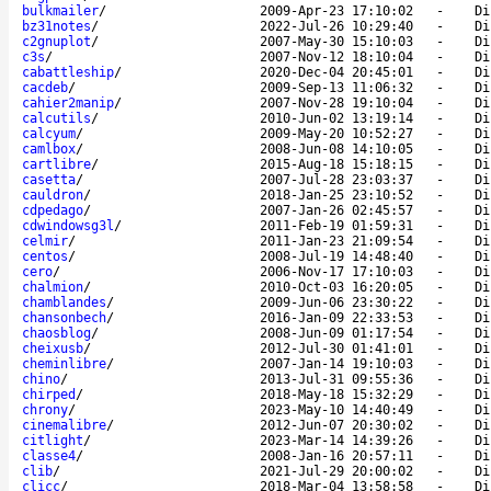
bulkmailer
/
2009-Apr-23 17:10:02
-
Di
bz31notes
/
2022-Jul-26 10:29:40
-
Di
c2gnuplot
/
2007-May-30 15:10:03
-
Di
c3s
/
2007-Nov-12 18:10:04
-
Di
cabattleship
/
2020-Dec-04 20:45:01
-
Di
cacdeb
/
2009-Sep-13 11:06:32
-
Di
cahier2manip
/
2007-Nov-28 19:10:04
-
Di
calcutils
/
2010-Jun-02 13:19:14
-
Di
calcyum
/
2009-May-20 10:52:27
-
Di
camlbox
/
2008-Jun-08 14:10:05
-
Di
cartlibre
/
2015-Aug-18 15:18:15
-
Di
casetta
/
2007-Jul-28 23:03:37
-
Di
cauldron
/
2018-Jan-25 23:10:52
-
Di
cdpedago
/
2007-Jan-26 02:45:57
-
Di
cdwindowsg3l
/
2011-Feb-19 01:59:31
-
Di
celmir
/
2011-Jan-23 21:09:54
-
Di
centos
/
2008-Jul-19 14:48:40
-
Di
cero
/
2006-Nov-17 17:10:03
-
Di
chalmion
/
2010-Oct-03 16:20:05
-
Di
chamblandes
/
2009-Jun-06 23:30:22
-
Di
chansonbech
/
2016-Jan-09 22:33:53
-
Di
chaosblog
/
2008-Jun-09 01:17:54
-
Di
cheixusb
/
2012-Jul-30 01:41:01
-
Di
cheminlibre
/
2007-Jan-14 19:10:03
-
Di
chino
/
2013-Jul-31 09:55:36
-
Di
chirped
/
2018-May-18 15:32:29
-
Di
chrony
/
2023-May-10 14:40:49
-
Di
cinemalibre
/
2012-Jun-07 20:30:02
-
Di
citlight
/
2023-Mar-14 14:39:26
-
Di
classe4
/
2008-Jan-16 20:57:11
-
Di
clib
/
2021-Jul-29 20:00:02
-
Di
clicc
/
2018-Mar-04 13:58:58
-
Di