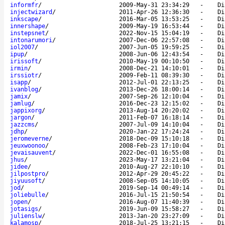
informfr
/
2009-May-31 23:34:29
-
Di
injectwizard
/
2011-Apr-26 12:36:30
-
Di
inkscape
/
2016-Mar-05 13:53:25
-
Di
innershape
/
2009-May-19 16:53:44
-
Di
instepsnet
/
2022-Nov-15 15:04:19
-
Di
intonarumori
/
2007-Dec-06 22:57:08
-
Di
iol2007
/
2007-Jun-05 19:59:25
-
Di
ipup
/
2008-Jun-06 12:43:54
-
Di
irissoft
/
2010-May-19 00:10:50
-
Di
irmin
/
2008-Dec-21 14:10:01
-
Di
irssiotr
/
2009-Feb-11 08:39:30
-
Di
isapp
/
2012-Jul-01 22:13:25
-
Di
ivanblog
/
2013-Dec-26 18:00:14
-
Di
jamix
/
2007-Sep-26 12:10:04
-
Di
jamlug
/
2016-Dec-23 12:15:02
-
Di
jappixorg
/
2013-Aug-14 20:20:02
-
Di
jargon
/
2011-Feb-07 16:18:14
-
Di
jazzcms
/
2007-Jul-09 14:10:04
-
Di
jdhp
/
2020-Jan-22 17:24:24
-
Di
jeromeverne
/
2018-Dec-09 15:10:18
-
Di
jeuxwoonoo
/
2008-Feb-23 17:10:04
-
Di
jevaisauvent
/
2022-Dec-01 16:55:08
-
Di
jhus
/
2023-May-17 13:21:04
-
Di
jidee
/
2010-Aug-27 22:10:10
-
Di
jilpostpro
/
2012-Apr-29 20:45:22
-
Di
jiyuusoft
/
2008-Sep-05 14:10:05
-
Di
jod
/
2019-Sep-14 00:49:14
-
Di
joliebulle
/
2016-Jul-15 21:50:54
-
Di
jopen
/
2016-Aug-07 11:40:39
-
Di
jotasigs
/
2019-Jun-09 15:58:27
-
Di
julienslw
/
2013-Jan-20 23:27:09
-
Di
kalamosp
/
2018-Jul-25 13:21:15
-
Di