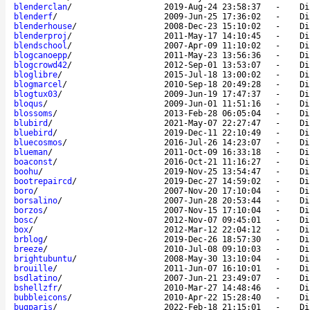
blenderclan
/
2019-Aug-24 23:58:37
-
Di
blenderf
/
2009-Jun-25 17:36:02
-
Di
blenderhouse
/
2008-Dec-23 15:10:02
-
Di
blenderproj
/
2011-May-17 14:10:45
-
Di
blendschool
/
2007-Apr-09 11:10:02
-
Di
blogcanoepp
/
2011-May-23 13:56:36
-
Di
blogcrowd42
/
2012-Sep-01 13:53:07
-
Di
bloglibre
/
2015-Jul-18 13:00:02
-
Di
blogmarcel
/
2010-Sep-18 20:49:28
-
Di
blogtux03
/
2009-Jun-19 17:47:37
-
Di
bloqus
/
2009-Jun-01 11:51:16
-
Di
blossoms
/
2013-Feb-28 06:05:04
-
Di
blubird
/
2021-May-07 22:27:47
-
Di
bluebird
/
2019-Dec-11 22:10:49
-
Di
bluecosmos
/
2016-Jul-26 14:23:07
-
Di
blueman
/
2011-Oct-09 16:33:18
-
Di
boaconst
/
2016-Oct-21 11:16:27
-
Di
boohu
/
2019-Nov-25 13:54:47
-
Di
bootrepaircd
/
2019-Dec-27 14:59:02
-
Di
boro
/
2007-Nov-20 17:10:04
-
Di
borsalino
/
2007-Jun-28 20:53:44
-
Di
borzos
/
2007-Nov-15 17:10:04
-
Di
bosc
/
2012-Nov-07 09:45:01
-
Di
box
/
2012-Mar-12 22:04:12
-
Di
brblog
/
2019-Dec-26 18:57:30
-
Di
breeze
/
2010-Jul-08 09:10:03
-
Di
brightubuntu
/
2008-May-30 13:10:04
-
Di
brouille
/
2011-Jun-07 16:10:01
-
Di
bsdlatino
/
2007-Jun-21 23:49:07
-
Di
bshellzfr
/
2010-Mar-27 14:48:46
-
Di
bubbleicons
/
2010-Apr-22 15:28:40
-
Di
bugparis
/
2022-Feb-18 21:15:01
-
Di