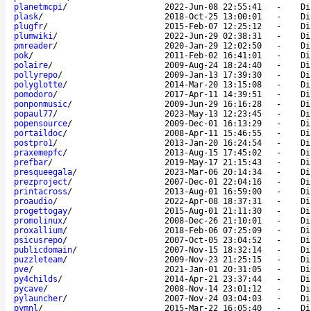
planetmcpi
/
2022-Jun-08 22:55:41
-
Di
plask
/
2018-Oct-25 13:00:01
-
Di
plugfr
/
2015-Feb-07 12:25:12
-
Di
plumwiki
/
2022-Jun-29 02:38:31
-
Di
pmreader
/
2020-Jan-29 12:02:50
-
Di
pok
/
2011-Feb-02 16:41:01
-
Di
polaire
/
2009-Aug-24 18:24:40
-
Di
pollyrepo
/
2009-Jan-13 17:39:30
-
Di
polyglotte
/
2014-Mar-20 13:15:08
-
Di
pomodoro
/
2017-Apr-11 14:39:51
-
Di
ponponmusic
/
2009-Jun-29 16:16:28
-
Di
popaul77
/
2023-May-13 12:23:45
-
Di
popensource
/
2009-Dec-01 16:13:29
-
Di
portaildoc
/
2008-Apr-11 15:46:55
-
Di
postpro1
/
2013-Jan-20 16:24:54
-
Di
praxemepfc
/
2013-Aug-15 17:45:02
-
Di
prefbar
/
2019-May-17 21:15:43
-
Di
presqueegala
/
2023-Mar-06 20:14:34
-
Di
prezproject
/
2007-Dec-01 22:04:16
-
Di
printacross
/
2013-Aug-01 16:59:00
-
Di
proaudio
/
2022-Apr-08 18:37:31
-
Di
progettogay
/
2015-Aug-01 21:11:30
-
Di
promolinux
/
2008-Dec-26 21:10:01
-
Di
proxallium
/
2018-Feb-06 07:25:09
-
Di
psicusrepo
/
2007-Oct-05 23:04:52
-
Di
publicdomain
/
2007-Nov-15 18:32:14
-
Di
puzzleteam
/
2009-Nov-23 21:25:15
-
Di
pve
/
2021-Jan-01 20:31:05
-
Di
py4childs
/
2014-Apr-21 23:37:44
-
Di
pycave
/
2008-Nov-14 23:01:12
-
Di
pylauncher
/
2007-Nov-24 03:04:03
-
Di
pymnl
/
2015-Mar-22 16:05:40
-
Di