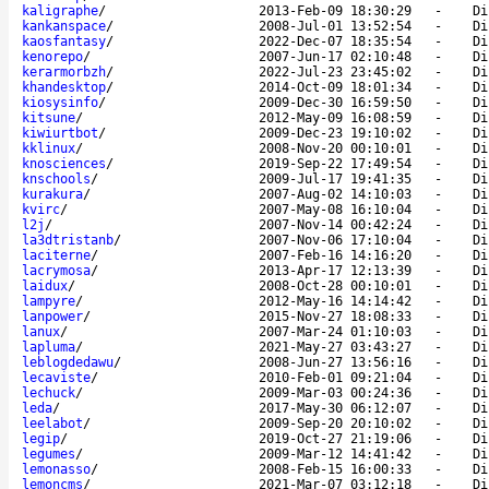
kaligraphe
/
2013-Feb-09 18:30:29
-
Di
kankanspace
/
2008-Jul-01 13:52:54
-
Di
kaosfantasy
/
2022-Dec-07 18:35:54
-
Di
kenorepo
/
2007-Jun-17 02:10:48
-
Di
kerarmorbzh
/
2022-Jul-23 23:45:02
-
Di
khandesktop
/
2014-Oct-09 18:01:34
-
Di
kiosysinfo
/
2009-Dec-30 16:59:50
-
Di
kitsune
/
2012-May-09 16:08:59
-
Di
kiwiurtbot
/
2009-Dec-23 19:10:02
-
Di
kklinux
/
2008-Nov-20 00:10:01
-
Di
knosciences
/
2019-Sep-22 17:49:54
-
Di
knschools
/
2009-Jul-17 19:41:35
-
Di
kurakura
/
2007-Aug-02 14:10:03
-
Di
kvirc
/
2007-May-08 16:10:04
-
Di
l2j
/
2007-Nov-14 00:42:24
-
Di
la3dtristanb
/
2007-Nov-06 17:10:04
-
Di
laciterne
/
2007-Feb-16 14:16:20
-
Di
lacrymosa
/
2013-Apr-17 12:13:39
-
Di
laidux
/
2008-Oct-28 00:10:01
-
Di
lampyre
/
2012-May-16 14:14:42
-
Di
lanpower
/
2015-Nov-27 18:08:33
-
Di
lanux
/
2007-Mar-24 01:10:03
-
Di
lapluma
/
2021-May-27 03:43:27
-
Di
leblogdedawu
/
2008-Jun-27 13:56:16
-
Di
lecaviste
/
2010-Feb-01 09:21:04
-
Di
lechuck
/
2009-Mar-03 00:24:36
-
Di
leda
/
2017-May-30 06:12:07
-
Di
leelabot
/
2009-Sep-20 20:10:02
-
Di
legip
/
2019-Oct-27 21:19:06
-
Di
legumes
/
2009-Mar-12 14:41:42
-
Di
lemonasso
/
2008-Feb-15 16:00:33
-
Di
lemoncms
/
2021-Mar-07 03:12:18
-
Di