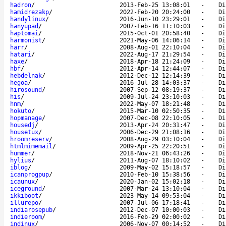
hadron
/
2013-Feb-25 13:08:01
-
Di
hamidrezakp
/
2022-Feb-20 20:24:00
-
Di
handylinux
/
2016-Jun-10 23:29:01
-
Di
hanyupad
/
2007-Feb-16 11:10:03
-
Di
haptomai
/
2015-Oct-01 20:58:40
-
Di
harmonist
/
2021-May-06 14:06:14
-
Di
harr
/
2008-Aug-01 22:10:04
-
Di
hatari
/
2022-Aug-17 21:29:54
-
Di
haxe
/
2018-Apr-18 21:24:09
-
Di
hbf
/
2012-Apr-14 12:44:07
-
Di
hebdelnak
/
2012-Dec-12 12:14:39
-
Di
hegoa
/
2016-Jul-28 14:03:37
-
Di
hirosound
/
2007-Sep-12 08:19:37
-
Di
his
/
2009-Jul-24 23:10:03
-
Di
hnm
/
2022-May-07 18:21:48
-
Di
hokuto
/
2015-Mar-10 02:50:35
-
Di
hopmanage
/
2007-Dec-08 22:10:05
-
Di
housedj
/
2013-Apr-24 20:31:47
-
Di
housetux
/
2006-Dec-29 21:08:16
-
Di
hroomreserv
/
2008-Aug-29 03:10:04
-
Di
htmlmimemail
/
2009-Apr-25 22:20:51
-
Di
hummer
/
2018-Nov-21 06:43:26
-
Di
hylius
/
2011-Aug-07 18:10:02
-
Di
iblog
/
2009-May-02 15:18:57
-
Di
icanprogpup
/
2010-Feb-10 15:38:56
-
Di
icaunux
/
2020-Jan-02 15:02:18
-
Di
iceground
/
2007-Mar-24 13:10:04
-
Di
ikkiboot
/
2023-May-14 09:53:04
-
Di
illurepo
/
2007-Jul-06 17:18:41
-
Di
indiarosepub
/
2012-Dec-07 10:00:03
-
Di
indieroom
/
2016-Feb-29 02:00:02
-
Di
indinux
/
2006-Nov-07 00:14:52
-
Di