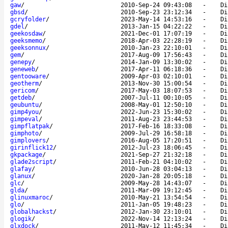
gaw
/
2010-Sep-24 09:43:08
-
Di
gbsd
/
2010-Sep-23 23:12:34
-
Di
gcryfolder
/
2023-May-14 14:53:16
-
Di
gdel
/
2013-Jan-15 04:22:22
-
Di
geekosdaw
/
2021-Dec-01 17:07:19
-
Di
geeksmemo
/
2018-Apr-03 22:28:19
-
Di
geeksonnux
/
2010-Jan-23 22:10:01
-
Di
gem
/
2017-Aug-09 17:56:43
-
Di
genepy
/
2014-Jan-09 13:30:02
-
Di
geneweb
/
2017-Apr-11 06:18:36
-
Di
gentooware
/
2009-Apr-03 02:10:01
-
Di
geotherm
/
2013-Nov-30 15:00:54
-
Di
gericom
/
2017-May-03 18:07:53
-
Di
getdeb
/
2007-Jul-11 00:10:05
-
Di
geubuntu
/
2008-May-01 12:50:10
-
Di
gimp4you
/
2022-Jun-23 15:30:02
-
Di
gimpeval
/
2011-Aug-23 23:44:53
-
Di
gimpflatpak
/
2017-Feb-16 18:33:08
-
Di
gimphoto
/
2009-Jul-29 16:58:18
-
Di
gimplovers
/
2016-Aug-05 17:20:51
-
Di
girinflick12
/
2012-Jul-23 18:06:45
-
Di
gkpackage
/
2021-Sep-27 21:32:18
-
Di
glade2script
/
2011-Feb-21 04:10:02
-
Di
glafay
/
2010-Jun-28 03:04:13
-
Di
glanux
/
2020-Jan-28 20:05:18
-
Di
glc
/
2009-May-28 14:43:07
-
Di
glda
/
2011-Mar-09 19:12:45
-
Di
glinuxmaroc
/
2010-May-21 13:54:54
-
Di
glo
/
2011-Jan-05 19:48:23
-
Di
globalhackst
/
2012-Jan-30 23:10:01
-
Di
glogik
/
2022-Nov-14 12:13:24
-
Di
glxdock
/
2011-May-12 11:45:34
-
Di