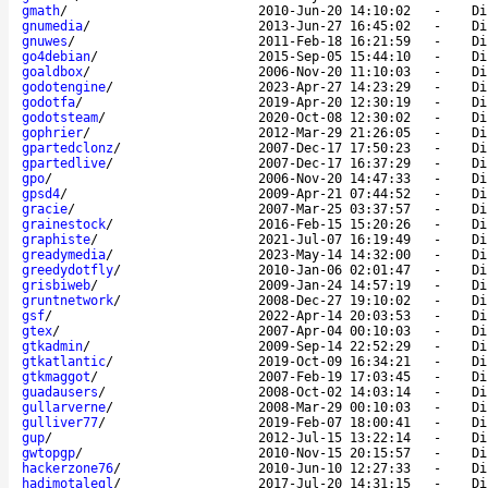
gmath
/
2010-Jun-20 14:10:02
-
Di
gnumedia
/
2013-Jun-27 16:45:02
-
Di
gnuwes
/
2011-Feb-18 16:21:59
-
Di
go4debian
/
2015-Sep-05 15:44:10
-
Di
goaldbox
/
2006-Nov-20 11:10:03
-
Di
godotengine
/
2023-Apr-27 14:23:29
-
Di
godotfa
/
2019-Apr-20 12:30:19
-
Di
godotsteam
/
2020-Oct-08 12:30:02
-
Di
gophrier
/
2012-Mar-29 21:26:05
-
Di
gpartedclonz
/
2007-Dec-17 17:50:23
-
Di
gpartedlive
/
2007-Dec-17 16:37:29
-
Di
gpo
/
2006-Nov-20 14:47:33
-
Di
gpsd4
/
2009-Apr-21 07:44:52
-
Di
gracie
/
2007-Mar-25 03:37:57
-
Di
grainestock
/
2016-Feb-15 15:20:26
-
Di
graphiste
/
2021-Jul-07 16:19:49
-
Di
greadymedia
/
2023-May-14 14:32:00
-
Di
greedydotfly
/
2010-Jan-06 02:01:47
-
Di
grisbiweb
/
2009-Jan-24 14:57:19
-
Di
gruntnetwork
/
2008-Dec-27 19:10:02
-
Di
gsf
/
2022-Apr-14 20:03:53
-
Di
gtex
/
2007-Apr-04 00:10:03
-
Di
gtkadmin
/
2009-Sep-14 22:52:29
-
Di
gtkatlantic
/
2019-Oct-09 16:34:21
-
Di
gtkmaggot
/
2007-Feb-19 17:03:45
-
Di
guadausers
/
2008-Oct-02 14:03:14
-
Di
gullarverne
/
2008-Mar-29 00:10:03
-
Di
gulliver77
/
2019-Feb-07 18:00:41
-
Di
gup
/
2012-Jul-15 13:22:14
-
Di
gwtopgp
/
2010-Nov-15 20:15:57
-
Di
hackerzone76
/
2010-Jun-10 12:27:33
-
Di
hadimotalegl
/
2017-Jul-20 14:31:15
-
Di