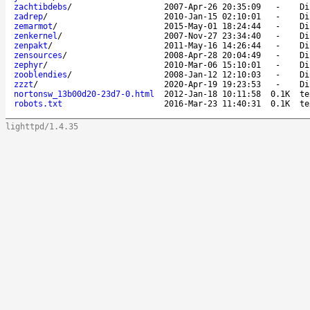
zachtibdebs
/
2007-Apr-26 20:35:09
-
Di
zadrep
/
2010-Jan-15 02:10:01
-
Di
zemarmot
/
2015-May-01 18:24:44
-
Di
zenkernel
/
2007-Nov-27 23:34:40
-
Di
zenpakt
/
2011-May-16 14:26:44
-
Di
zensources
/
2008-Apr-28 20:04:49
-
Di
zephyr
/
2010-Mar-06 15:10:01
-
Di
zooblendies
/
2008-Jan-12 12:10:03
-
Di
zzzt
/
2020-Apr-19 19:23:53
-
Di
nortonsw_13b00d20-23d7-0.html
2012-Jan-18 10:11:58
0.1K
te
robots.txt
2016-Mar-23 11:40:31
0.1K
te
lighttpd/1.4.35