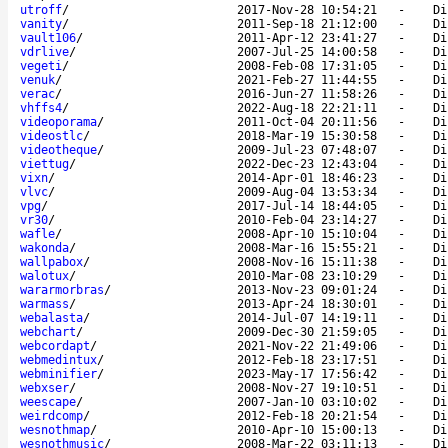
utroff
/
2017-Nov-28 10:54:21
-
Di
vanity
/
2011-Sep-18 21:12:00
-
Di
vault106
/
2011-Apr-12 23:41:27
-
Di
vdrlive
/
2007-Jul-25 14:00:58
-
Di
vegeti
/
2008-Feb-08 17:31:05
-
Di
venuk
/
2021-Feb-27 11:44:55
-
Di
verac
/
2016-Jun-27 11:58:26
-
Di
vhffs4
/
2022-Aug-18 22:21:11
-
Di
videoporama
/
2011-Oct-04 20:11:56
-
Di
videostlc
/
2018-Mar-19 15:30:58
-
Di
videotheque
/
2009-Jul-23 07:48:07
-
Di
viettug
/
2022-Dec-23 12:43:04
-
Di
vixn
/
2014-Apr-01 18:46:23
-
Di
vlvc
/
2009-Aug-04 13:53:34
-
Di
vpg
/
2017-Jul-14 18:44:05
-
Di
vr30
/
2010-Feb-04 23:14:27
-
Di
wafle
/
2008-Apr-10 15:10:04
-
Di
wakonda
/
2008-Mar-16 15:55:21
-
Di
wallpabox
/
2008-Nov-16 15:11:38
-
Di
walotux
/
2010-Mar-08 23:10:29
-
Di
wararmorbras
/
2013-Nov-23 09:01:24
-
Di
warmass
/
2013-Apr-24 18:30:01
-
Di
webalasta
/
2014-Jul-07 14:19:11
-
Di
webchart
/
2009-Dec-30 21:59:05
-
Di
webcordapt
/
2021-Nov-22 21:49:06
-
Di
webmedintux
/
2012-Feb-18 23:17:51
-
Di
webminifier
/
2023-May-17 17:56:42
-
Di
webxser
/
2008-Nov-27 19:10:51
-
Di
weescape
/
2007-Jan-10 03:10:02
-
Di
weirdcomp
/
2012-Feb-18 20:21:54
-
Di
wesnothmap
/
2010-Apr-10 15:00:13
-
Di
wesnothmusic
/
2008-Mar-22 03:11:13
-
Di