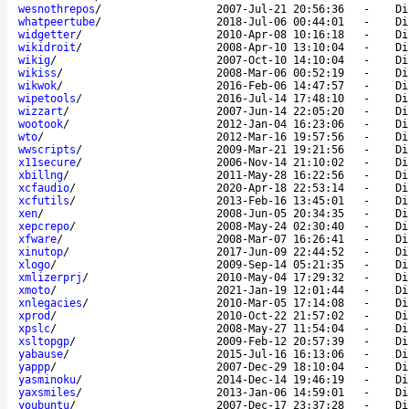
wesnothrepos
/
2007-Jul-21 20:56:36
-
Di
whatpeertube
/
2018-Jul-06 00:44:01
-
Di
widgetter
/
2010-Apr-08 10:16:18
-
Di
wikidroit
/
2008-Apr-10 13:10:04
-
Di
wikig
/
2007-Oct-10 14:10:04
-
Di
wikiss
/
2008-Mar-06 00:52:19
-
Di
wikwok
/
2016-Feb-06 14:47:57
-
Di
wipetools
/
2016-Jul-14 17:48:10
-
Di
wizzart
/
2007-Jun-14 22:05:20
-
Di
wootook
/
2012-Jan-04 16:23:06
-
Di
wto
/
2012-Mar-16 19:57:56
-
Di
wwscripts
/
2009-Mar-21 19:21:56
-
Di
x11secure
/
2006-Nov-14 21:10:02
-
Di
xbillng
/
2011-May-28 16:22:56
-
Di
xcfaudio
/
2020-Apr-18 22:53:14
-
Di
xcfutils
/
2013-Feb-16 13:45:01
-
Di
xen
/
2008-Jun-05 20:34:35
-
Di
xepcrepo
/
2008-May-24 02:30:40
-
Di
xfware
/
2008-Mar-07 16:26:41
-
Di
xinutop
/
2017-Jun-09 22:44:52
-
Di
xlogo
/
2009-Sep-14 05:21:35
-
Di
xmlizerprj
/
2010-May-04 17:29:32
-
Di
xmoto
/
2021-Jan-19 12:01:44
-
Di
xnlegacies
/
2010-Mar-05 17:14:08
-
Di
xprod
/
2010-Oct-22 21:57:02
-
Di
xpslc
/
2008-May-27 11:54:04
-
Di
xsltopgp
/
2009-Feb-12 20:57:39
-
Di
yabause
/
2015-Jul-16 16:13:06
-
Di
yappp
/
2007-Dec-29 18:10:04
-
Di
yasminoku
/
2014-Dec-14 19:46:19
-
Di
yaxsmiles
/
2013-Jan-06 14:59:01
-
Di
youbuntu
/
2007-Dec-17 23:37:28
-
Di