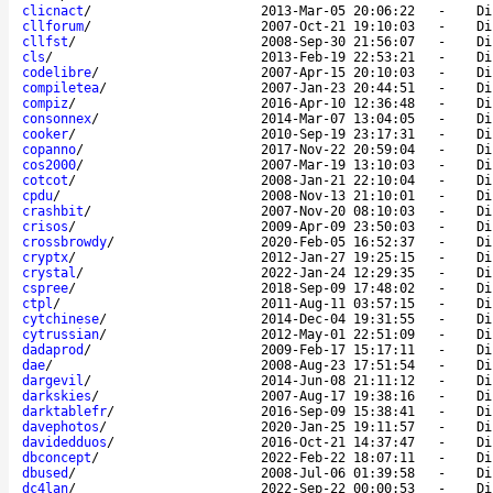
clicnact
/
2013-Mar-05 20:06:22
-
Di
cllforum
/
2007-Oct-21 19:10:03
-
Di
cllfst
/
2008-Sep-30 21:56:07
-
Di
cls
/
2013-Feb-19 22:53:21
-
Di
codelibre
/
2007-Apr-15 20:10:03
-
Di
compiletea
/
2007-Jan-23 20:44:51
-
Di
compiz
/
2016-Apr-10 12:36:48
-
Di
consonnex
/
2014-Mar-07 13:04:05
-
Di
cooker
/
2010-Sep-19 23:17:31
-
Di
copanno
/
2017-Nov-22 20:59:04
-
Di
cos2000
/
2007-Mar-19 13:10:03
-
Di
cotcot
/
2008-Jan-21 22:10:04
-
Di
cpdu
/
2008-Nov-13 21:10:01
-
Di
crashbit
/
2007-Nov-20 08:10:03
-
Di
crisos
/
2009-Apr-09 23:50:03
-
Di
crossbrowdy
/
2020-Feb-05 16:52:37
-
Di
cryptx
/
2012-Jan-27 19:25:15
-
Di
crystal
/
2022-Jan-24 12:29:35
-
Di
cspree
/
2018-Sep-09 17:48:02
-
Di
ctpl
/
2011-Aug-11 03:57:15
-
Di
cytchinese
/
2014-Dec-04 19:31:55
-
Di
cytrussian
/
2012-May-01 22:51:09
-
Di
dadaprod
/
2009-Feb-17 15:17:11
-
Di
dae
/
2008-Aug-23 17:51:54
-
Di
dargevil
/
2014-Jun-08 21:11:12
-
Di
darkskies
/
2007-Aug-17 19:38:16
-
Di
darktablefr
/
2016-Sep-09 15:38:41
-
Di
davephotos
/
2020-Jan-25 19:11:57
-
Di
davidedduos
/
2016-Oct-21 14:37:47
-
Di
dbconcept
/
2022-Feb-22 18:07:11
-
Di
dbused
/
2008-Jul-06 01:39:58
-
Di
dc4lan
/
2022-Sep-22 00:00:53
-
Di