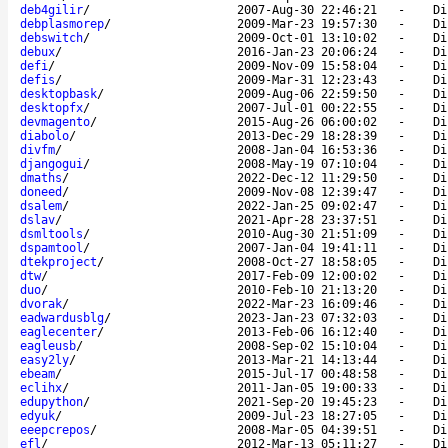
deb4gilir
/
2007-Aug-30 22:46:21
-
Di
debplasmorep
/
2009-Mar-23 19:57:30
-
Di
debswitch
/
2009-Oct-01 13:10:02
-
Di
debux
/
2016-Jan-23 20:06:24
-
Di
defi
/
2009-Nov-09 15:58:04
-
Di
defis
/
2009-Mar-31 12:23:43
-
Di
desktopbask
/
2009-Aug-06 22:59:50
-
Di
desktopfx
/
2007-Jul-01 00:22:55
-
Di
devmagento
/
2015-Aug-26 06:00:02
-
Di
diabolo
/
2013-Dec-29 18:28:39
-
Di
divfm
/
2008-Jan-04 16:53:36
-
Di
djangogui
/
2008-May-19 07:10:04
-
Di
dmaths
/
2022-Dec-12 11:29:50
-
Di
doneed
/
2009-Nov-08 12:39:47
-
Di
dsalem
/
2022-Jan-25 09:02:47
-
Di
dslav
/
2021-Apr-28 23:37:51
-
Di
dsmltools
/
2010-Aug-30 21:51:09
-
Di
dspamtool
/
2007-Jan-04 19:41:11
-
Di
dtekproject
/
2008-Oct-27 18:58:05
-
Di
dtw
/
2017-Feb-09 12:00:02
-
Di
duo
/
2010-Feb-10 21:13:20
-
Di
dvorak
/
2022-Mar-23 16:09:46
-
Di
eadwardusblg
/
2023-Jan-23 07:32:03
-
Di
eaglecenter
/
2013-Feb-06 16:12:40
-
Di
eagleusb
/
2008-Sep-02 15:10:04
-
Di
easy2ly
/
2013-Mar-21 14:13:44
-
Di
ebeam
/
2015-Jul-17 00:48:58
-
Di
eclihx
/
2011-Jan-05 19:00:33
-
Di
edupython
/
2021-Sep-20 19:45:23
-
Di
edyuk
/
2009-Jul-23 18:27:05
-
Di
eeepcrepos
/
2008-Mar-05 04:39:51
-
Di
efl
/
2012-Mar-13 05:11:27
-
Di