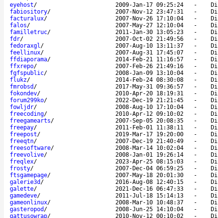
eyehost
/
2009-Jan-17 09:25:24
-
Di
fabiository
/
2007-Nov-12 23:47:31
-
Di
facturalux
/
2007-Nov-26 17:10:04
-
Di
falos
/
2007-May-27 12:10:04
-
Di
familletruc
/
2011-Jan-30 13:05:23
-
Di
fdr
/
2007-Oct-02 21:49:56
-
Di
fedoraxgl
/
2007-Aug-10 13:11:37
-
Di
feellinux
/
2007-Aug-31 17:45:07
-
Di
ffdiaporama
/
2014-Feb-21 11:16:57
-
Di
ffxrepo
/
2007-Feb-26 21:49:16
-
Di
fgfspublic
/
2008-Jan-09 13:10:04
-
Di
flukz
/
2014-Feb-24 08:30:08
-
Di
fmrobsd
/
2017-May-31 09:36:57
-
Di
fokondev
/
2010-Apr-20 18:19:31
-
Di
forum299ko
/
2022-Dec-19 21:21:45
-
Di
fowljdr
/
2008-Aug-10 17:10:04
-
Di
freecoding
/
2010-Apr-12 09:10:02
-
Di
freegamearts
/
2007-Sep-05 20:08:35
-
Di
freepay
/
2011-Feb-01 11:38:11
-
Di
freepost
/
2019-Mar-17 19:20:00
-
Di
freeqtn
/
2007-Dec-19 21:40:49
-
Di
freesoftware
/
2008-Mar-14 10:02:04
-
Di
freevolive
/
2008-Jan-01 19:26:14
-
Di
freqlex
/
2023-Apr-25 08:15:03
-
Di
frosty
/
2007-Dec-04 06:59:25
-
Di
ftsgamepage
/
2007-May-18 20:01:30
-
Di
galerie3d
/
2016-Aug-08 12:40:15
-
Di
galette
/
2021-Dec-16 06:47:33
-
Di
gamedeve
/
2011-Jul-18 15:14:13
-
Di
gameonlinux
/
2008-Mar-10 10:48:37
-
Di
gasteropod
/
2008-Jun-25 14:10:04
-
Di
gattusowrap
/
2010-Nov-12 00:10:02
-
Di