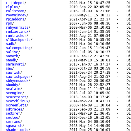
rijidepot
/
2023-Mar-15 16:47:25
-
Di
rlplus
/
2019-Sep-22 02:05:58
-
Di
rolisteam
/
2016-Jul-09 16:21:06
-
Di
roomaindev
/
2008-May-11 15:18:22
-
Di
rpiaddons
/
2021-Apr-18 21:22:37
-
Di
rpm
/
2007-Jun-06 08:48:36
-
Di
rubyonrails
/
2009-Mar-06 23:10:02
-
Di
rudiaelinux
/
2007-Jun-14 01:38:59
-
Di
runtracker
/
2012-Aug-21 07:09:54
-
Di
s13backports
/
2009-Mar-06 10:35:19
-
Di
sadk
/
2011-Mar-04 16:10:56
-
Di
salcomputing
/
2017-Jun-15 11:19:47
-
Di
salive
/
2009-Jul-05 16:10:37
-
Di
samoth
/
2010-Jan-12 21:42:50
-
Di
sandb
/
2011-Mar-10 15:10:01
-
Di
sarasvati
/
2013-Jan-07 16:37:27
-
Di
saw
/
2008-Oct-23 03:20:59
-
Di
sawfish
/
2021-Dec-24 20:27:18
-
Di
sawfishpager
/
2014-Aug-24 21:52:57
-
Di
sbhymnsweek
/
2020-Dec-02 20:30:02
-
Di
sboddy
/
2021-Mar-28 22:52:27
-
Di
scalaim
/
2011-Dec-11 11:57:44
-
Di
scengine
/
2013-Jul-07 18:05:30
-
Di
scoretarot
/
2013-Jan-09 10:17:49
-
Di
scotchlinux
/
2014-Nov-29 10:43:31
-
Di
screenlets
/
2008-Feb-09 11:10:04
-
Di
sdtraces
/
2022-Sep-30 21:13:09
-
Di
se3xref
/
2015-Mar-19 21:36:45
-
Di
sectoo
/
2006-Dec-16 16:12:05
-
Di
serrano
/
2008-Mar-04 00:10:04
-
Di
sgsearch
/
2023-May-14 14:49:59
-
Di
shadertools
/
2011-Dec-25 16:16:01
-
Di