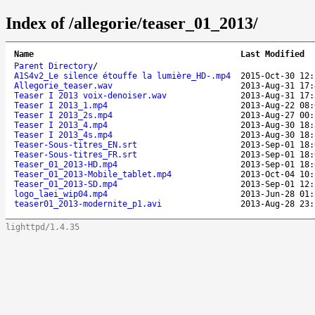
Index of /allegorie/teaser_01_2013/
Name
Last Modified
Parent Directory
/
A1S4v2_Le silence étouffe la lumière_HD-.mp4
2015-Oct-30 12:
Allegorie_teaser.wav
2013-Aug-31 17:
Teaser I 2013 voix-denoiser.wav
2013-Aug-31 17:
Teaser I 2013_1.mp4
2013-Aug-22 08:
Teaser I 2013_2s.mp4
2013-Aug-27 00:
Teaser I 2013_4.mp4
2013-Aug-30 18:
Teaser I 2013_4s.mp4
2013-Aug-30 18:
Teaser-Sous-titres_EN.srt
2013-Sep-01 18:
Teaser-Sous-titres_FR.srt
2013-Sep-01 18:
Teaser_01_2013-HD.mp4
2013-Sep-01 18:
Teaser_01_2013-Mobile_tablet.mp4
2013-Oct-04 10:
Teaser_01_2013-SD.mp4
2013-Sep-01 12:
logo_laei_wip04.mp4
2013-Jun-28 01:
teaser01_2013-modernite_p1.avi
2013-Aug-28 23:
lighttpd/1.4.35