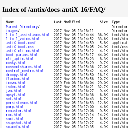
Index of /antix/docs-antiX-16/FAQ/
Name
Last Modified
Size
Type
Parent Directory
/
-
Director
images
/
2017-Nov-05 13:18:11
-
Director
1-to-1_assistance.html
2017-Nov-05 13:14:44
36.9K
text/htm
1-to-1_voice.html
2017-Nov-05 13:14:52
33.6K
text/htm
antiX-boot.conf
2017-Nov-05 13:14:59
5.8K
applicat
antiX-boot.css
2017-Nov-05 13:15:05
24.9K
text/css
antiX-cli-cc.html
2017-Nov-05 13:15:12
4.1K
text/htm
boot-params.html
2017-Nov-05 13:15:17
44.0K
text/htm
cli_aptix.html
2017-Nov-05 13:15:23
8.3K
text/htm
conky.html
2017-Nov-05 13:15:29
9.7K
text/htm
connectshares.html
2017-Nov-05 13:15:36
27.0K
text/htm
control_centre.html
2017-Nov-05 13:15:42
4.4K
text/htm
droopy.html
2017-Nov-05 13:15:50
16.1K
text/htm
fluxbox.html
2017-Nov-05 13:15:56
10.7K
text/htm
icewm.html
2019-Feb-08 16:38:04
29.0K
text/htm
index.html
2017-Nov-05 13:16:21
32.7K
text/htm
jwm.html
2017-Nov-05 13:16:27
9.4K
text/htm
mpsyt.html
2017-Nov-05 13:16:36
6.8K
text/htm
net.html
2017-Nov-05 13:16:43
6.7K
text/htm
persistence.html
2017-Nov-05 13:16:53
12.8K
text/htm
pmrp.html
2017-Nov-05 13:17:00
4.6K
text/htm
remaster.html
2017-Nov-05 13:17:06
9.5K
text/htm
rox.html
2017-Nov-05 13:17:14
14.2K
text/htm
smxi.html
2017-Nov-05 13:17:21
6.5K
text/htm
snapshot.html
2017-Nov-05 13:17:27
4.2K
text/htm
spacefm.html
2017-Nov-05 13:17:35
4.9K
text/htm