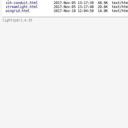
ssh-conduit.html
2017-Nov-05 13:17:39
48.9K
text/htm
streamlight.html
2017-Nov-05 13:17:48
20.6K
text/htm
wingrid.html
2017-Nov-10 12:04:50
14.0K
text/htm
lighttpd/1.4.35