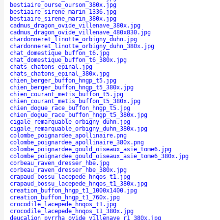
bestiaire_ourse_ourson_380x.jpg
bestiaire_sirene_marin_1336.jpg
bestiaire_sirene_marin_380x.jpg
cadmus_dragon_ovide_villenave_380x.jpg
cadmus_dragon_ovide_villenave_480x830.jpg
chardonneret_linotte_orbigny_duhn.jpg
chardonneret_linotte_orbigny_duhn_380x.jpg
chat_domestique_buffon_t6.jpg
chat_domestique_buffon_t6_380x.jpg
chats_chatons_epinal.jpg
chats_chatons_epinal_380x.jpg
chien_berger_buffon_hngp_t5.jpg
chien_berger_buffon_hngp_t5_380x.jpg
chien_courant_metis_buffon_t5.jpg
chien_courant_metis_buffon_t5_380x.jpg
chien_dogue_race_buffon_hngp_t5.jpg
chien_dogue_race_buffon_hngp_t5_380x.jpg
cigale_remarquable_orbigny_duhn.jpg
cigale_remarquable_orbigny_duhn_380x.jpg
colombe_poignardee_apollinaire.png
colombe_poignardee_apollinaire_380x.png
colombe_poignardee_gould_oiseaux_asie_tome6.jpg
colombe_poignardee_gould_oiseaux_asie_tome6_380x.jpg
corbeau_raven_dresser_hbe.jpg
corbeau_raven_dresser_hbe_380x.jpg
crapaud_bossu_lacepede_hnqos_t1.jpg
crapaud_bossu_lacepede_hnqos_t1_380x.jpg
creation_buffon_hngp_t1_1000x1400.jpg
creation_buffon_hngp_t1_760x.jpg
crocodile_lacepede_hnqos_t1.jpg
crocodile_lacepede_hnqos_t1_380x.jpg
deucalion_pyrrha_ovide_villenave_r1_380x.jpg