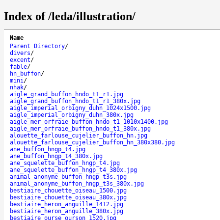
Index of /leda/illustration/
Name
Parent Directory
/
divers
/
excent
/
fable
/
hn_buffon
/
mini
/
nhak
/
aigle_grand_buffon_hndo_t1_r1.jpg
aigle_grand_buffon_hndo_t1_r1_380x.jpg
aigle_imperial_orbigny_duhn_1024x1500.jpg
aigle_imperial_orbigny_duhn_380x.jpg
aigle_mer_orfraie_buffon_hndo_t1_1010x1400.jpg
aigle_mer_orfraie_buffon_hndo_t1_380x.jpg
alouette_farlouse_cujelier_buffon_hn.jpg
alouette_farlouse_cujelier_buffon_hn_380x380.jpg
ane_buffon_hngp_t4.jpg
ane_buffon_hngp_t4_380x.jpg
ane_squelette_buffon_hngp_t4.jpg
ane_squelette_buffon_hngp_t4_380x.jpg
animal_anonyme_buffon_hngp_t3s.jpg
animal_anonyme_buffon_hngp_t3s_380x.jpg
bestiaire_chouette_oiseau_1500.jpg
bestiaire_chouette_oiseau_380x.jpg
bestiaire_heron_anguille_1412.jpg
bestiaire_heron_anguille_380x.jpg
bestiaire_ourse_ourson_1520.jpg