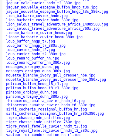
jaguar_male_cuvier_hndm_t2_380x.jpg
jaguar_nouvelle_espagne_buffon_hngp_t3s.jpg
jaguar_nouvelle_espagne_buffon_hngp_t3s_380x.jpg
lion_barbarie_cuvier_hndm.jpg
lion_barbarie_cuvier_hndm_380x.jpg
lion_selous_travel_adventure_africa_1400x500.jpg
lion_selous_travel_adventure_africa_760x.jpg
lionne_barbarie_cuvier_hndm.jpg
lionne_barbarie_cuvier_hndm_380x.jpg
loup_buffon_hngp_t7.jpg
loup_buffon_hngp_t7_380x.jpg
loup_cuvier_hndm_t2.jpg
loup_cuvier_hndm_t2_380x.jpg
loup_renard_buffon_hn.jpg
loup_renard_buffon_hn_380x.jpg
mesanges_orbigny_duhn.jpg
mesanges_orbigny_duhn_380x.jpg
mouette_blanche_ivory_gull_dresser_hbe.jpg
mouette_blanche_ivory_gull_dresser_hbe_380x.jpg
pelican_buffon_hndo_t8_r1.jpg
pelican_buffon_hndo_t8_r1_380x.jpg
pinsons_orbigny_duhn.jpg
pinsons_orbigny_duhn_380x.jpg
rhinoceros_sumatra_cuvier_hndm_t6.jpg
rhinoceros_sumatra_cuvier_hndm_t6_380x.jpg
sirli_cocheris_rossignol_buffon_hn.jpg
sirli_cocheris_rossignol_buffon_hn_380x380.jpg
tigre_chasse_inde_untitled.jpg
tigre_chasse_inde_untitled_760x.jpg
tigre_royal_femelle_cuvier_hndm_t2.jpg
tigre_royal_femelle_cuvier_hndm_t2_380x.jpg
vautour_roi_condor_buffon_hn_r1.jpg