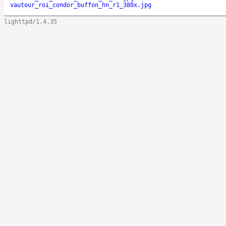
vautour_roi_condor_buffon_hn_r1_380x.jpg
lighttpd/1.4.35