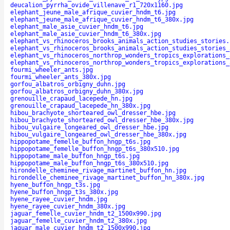
deucalion_pyrrha_ovide_villenave_r1_720x1160.jpg
elephant_jeune_male_afrique_cuvier_hndm_t6.jpg
elephant_jeune_male_afrique_cuvier_hndm_t6_380x.jpg
elephant_male_asie_cuvier_hndm_t6.jpg
elephant_male_asie_cuvier_hndm_t6_380x.jpg
elephant_vs_rhinoceros_brooks_animals_action_studies_stories.
elephant_vs_rhinoceros_brooks_animals_action_studies_stories_
elephant_vs_rhinoceros_northrop_wonders_tropics_explorations_
elephant_vs_rhinoceros_northrop_wonders_tropics_explorations_
fourmi_wheeler_ants.jpg
fourmi_wheeler_ants_380x.jpg
gorfou_albatros_orbigny_duhn.jpg
gorfou_albatros_orbigny_duhn_380x.jpg
grenouille_crapaud_lacepede_hn.jpg
grenouille_crapaud_lacepede_hn_380x.jpg
hibou_brachyote_shorteared_owl_dresser_hbe.jpg
hibou_brachyote_shorteared_owl_dresser_hbe_380x.jpg
hibou_vulgaire_longeared_owl_dresser_hbe.jpg
hibou_vulgaire_longeared_owl_dresser_hbe_380x.jpg
hippopotame_femelle_buffon_hngp_t6s.jpg
hippopotame_femelle_buffon_hngp_t6s_380x510.jpg
hippopotame_male_buffon_hngp_t6s.jpg
hippopotame_male_buffon_hngp_t6s_380x510.jpg
hirondelle_cheminee_rivage_martinet_buffon_hn.jpg
hirondelle_cheminee_rivage_martinet_buffon_hn_380x.jpg
hyene_buffon_hngp_t3s.jpg
hyene_buffon_hngp_t3s_380x.jpg
hyene_rayee_cuvier_hndm.jpg
hyene_rayee_cuvier_hndm_380x.jpg
jaguar_femelle_cuvier_hndm_t2_1500x990.jpg
jaguar_femelle_cuvier_hndm_t2_380x.jpg
jaguar_male_cuvier_hndm_t2_1500x990.jpg