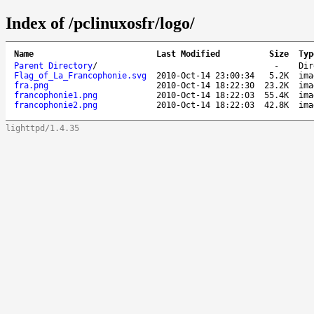
Index of /pclinuxosfr/logo/
Name
Last Modified
Size
Typ
Parent Directory
/
-
Dir
Flag_of_La_Francophonie.svg
2010-Oct-14 23:00:34
5.2K
ima
fra.png
2010-Oct-14 18:22:30
23.2K
ima
francophonie1.png
2010-Oct-14 18:22:03
55.4K
ima
francophonie2.png
2010-Oct-14 18:22:03
42.8K
ima
lighttpd/1.4.35