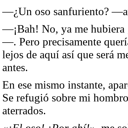
—¿Un oso sanfuriento? —av
—¡Bah! No, ya me hubiera 
—. Pero precisamente querí
lejos de aquí así que será 
antes.
En ese mismo instante, apar
Se refugió sobre mi hombro
aterrados.
«¡El oso! ¡Por ahí!»
, me so