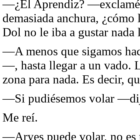
—¿El Aprendiz? —exclamé. E
demasiada anchura, ¿cómo 
Dol no le iba a gustar nada l
—A menos que sigamos haci
—, hasta llegar a un vado. 
zona para nada. Es decir, q
—Si pudiésemos volar —dij
Me reí.
—Aryes puede volar, no es 