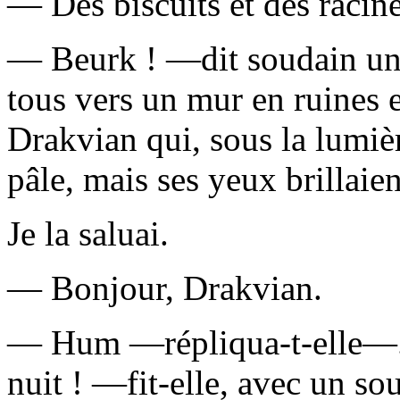
— Des biscuits et des raci
— Beurk ! —dit soudain un
tous vers un mur en ruines 
Drakvian qui, sous la lumiè
pâle, mais ses yeux brillaien
Je la saluai.
— Bonjour, Drakvian.
— Hum —répliqua-t-elle—. D
nuit ! —fit-elle, avec un so