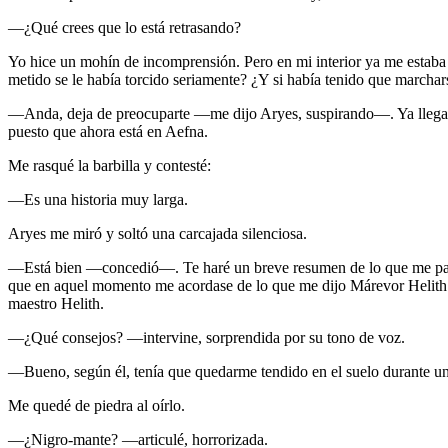
—¿Qué crees que lo está retrasando?
Yo hice un mohín de incomprensión. Pero en mi interior ya me estaba i
metido se le había torcido seriamente? ¿Y si había tenido que marcha
—Anda, deja de preocuparte —me dijo Aryes, suspirando—. Ya llegará. 
puesto que ahora está en Aefna.
Me rasqué la barbilla y contesté:
—Es una historia muy larga.
Aryes me miró y soltó una carcajada silenciosa.
—Está bien —concedió—. Te haré un breve resumen de lo que me pasó
que en aquel momento me acordase de lo que me dijo Márevor Helit
maestro Helith.
—¿Qué consejos? —intervine, sorprendida por su tono de voz.
—Bueno, según él, tenía que quedarme tendido en el suelo durante un 
Me quedé de piedra al oírlo.
—¿Nigro-mante? —articulé, horrorizada.