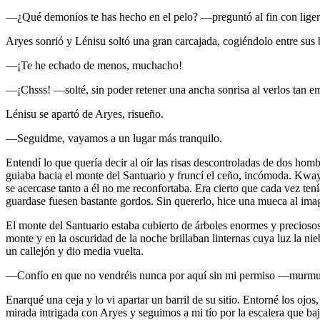
—¿Qué demonios te has hecho en el pelo? —preguntó al fin con liger
Aryes sonrió y Lénisu soltó una gran carcajada, cogiéndolo entre sus 
—¡Te he echado de menos, muchacho!
—¡Chsss! —solté, sin poder retener una ancha sonrisa al verlos tan e
Lénisu se apartó de Aryes, risueño.
—Seguidme, vayamos a un lugar más tranquilo.
Entendí lo que quería decir al oír las risas descontroladas de dos hom
guiaba hacia el monte del Santuario y fruncí el ceño, incómoda. Kwaya
se acercase tanto a él no me reconfortaba. Era cierto que cada vez te
guardase fuesen bastante gordos. Sin quererlo, hice una mueca al imag
El monte del Santuario estaba cubierto de árboles enormes y preciosos
monte y en la oscuridad de la noche brillaban linternas cuya luz la nie
un callejón y dio media vuelta.
—Confío en que no vendréis nunca por aquí sin mi permiso —murmu
Enarqué una ceja y lo vi apartar un barril de su sitio. Entorné los oj
mirada intrigada con Aryes y seguimos a mi tío por la escalera que ba