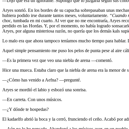
—Dijo que era un ignorante. Supongo que lo juzgaría según sus cono
Aryes sonrió. En los bordes de su capucha sobrepasaban unas mechas
hubiera podido irse durante tantos meses, voluntariamente.
“Cuando me
choc, tumbada en mi cuarto. Al ver que no me encontraría, Aryes record
perdido en las Hordas. Y, por el momento, no había logrado sonsacarle
Aryes, por alguna misteriosa razón, no quería que los demás kals supie
Lo malo era que ahora tampoco teníamos mucho tiempo para hablar. Lé
Aquel simple pensamiento me puso los pelos de punta pese al aire cál
—Es la primera vez que veo una niebla de arena —comentó.
Hice una mueca. Estaba claro que la niebla de arena era la menor de
—¿Cómo has venido a Aefna? —pregunté.
Aryes se mordió el labio y esbozó una sonrisa.
—En carreta. Con unos músicos.
—¿Y dónde te hospedas?
El kadaelfo abrió la boca y la cerró, frunciendo el ceño. Acabó por ad
—Aún no lo he pensado. Abandoné a los músicos ayer, en un pueblo de