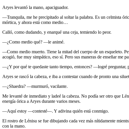
Aryes levantó la mano, apaciguador.
—Tranquila, me he precipitado al soltar la palabra. Es un celmista ór
mórtica, y ahora está como medio…
Calló, como dudando, y enarqué una ceja, temiendo lo peor.
—¿Como medio qué? —le animé.
—Como medio muerto. Tiene la mitad del cuerpo de un esqueleto. Pe
acogió, fue muy simpático, eso sí. Pero sus maneras de enseñar me pa
—¿Y por qué te quedaste tanto tiempo, entonces? —logré preguntar, p
Aryes se rascó la cabeza, e iba a contestar cuando de pronto una siluet
—¿Shaedra? —murmuró, vacilante.
Me levanté de inmediato y ladeé la cabeza. No podía ser otro que Léni
energía órica a Aryes durante varios meses.
—Aquí estoy —contesté—. Y adivina quién está conmigo.
El rostro de Lénisu se fue dibujando cada vez más nítidamente mientra
con la mano.