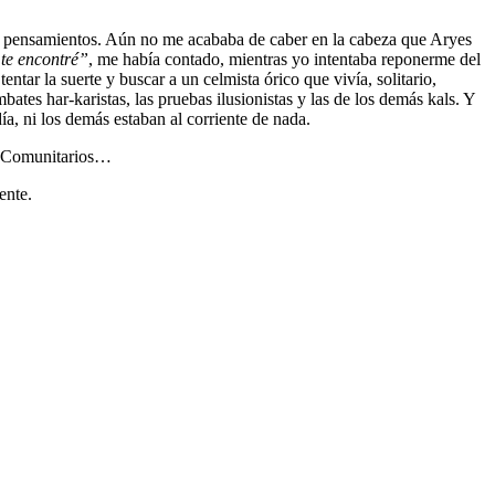
e pensamientos. Aún no me acababa de caber en la cabeza que Aryes
 te encontré”
, me había contado, mientras yo intentaba reponerme del
tar la suerte y buscar a un celmista órico que vivía, solitario,
es har-karistas, las pruebas ilusionistas y las de los demás kals. Y
a, ni los demás estaban al corriente de nada.
os Comunitarios…
ente.