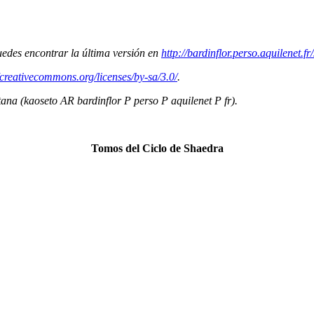
edes encontrar la última versión en
http://bardinflor.perso.aquilenet.f
/creativecommons.org/licenses/by-sa/3.0/
.
tana (
kaoseto AR bardinflor P perso P aquilenet P fr
).
Tomos del Ciclo de Shaedra