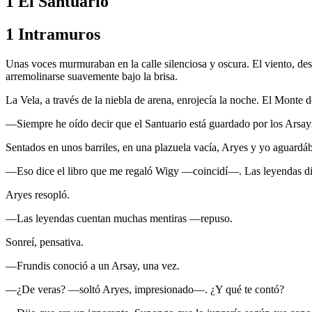
1 El Santuario
1 Intramuros
Unas voces murmuraban en la calle silenciosa y oscura. El viento, de
arremolinarse suavemente bajo la brisa.
La Vela, a través de la niebla de arena, enrojecía la noche. El Monte d
—Siempre he oído decir que el Santuario está guardado por los Arsay
Sentados en unos barriles, en una plazuela vacía, Aryes y yo aguardá
—Eso dice el libro que me regaló Wigy —coincidí—. Las leyendas di
Aryes resopló.
—Las leyendas cuentan muchas mentiras —repuso.
Sonreí, pensativa.
—Frundis conoció a un Arsay, una vez.
—¿De veras? —soltó Aryes, impresionado—. ¿Y qué te contó?