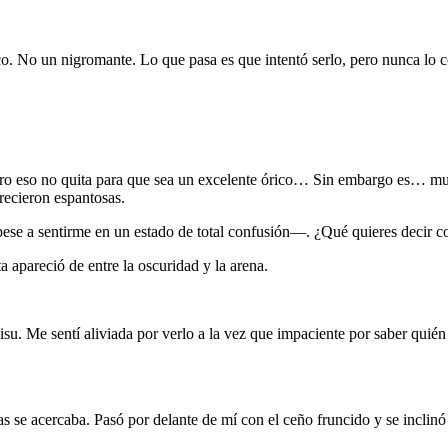
ico. No un nigromante. Lo que pasa es que intentó serlo, pero nunca lo c
ro eso no quita para que sea un excelente órico… Sin embargo es… muy
recieron espantosas.
ese a sentirme en un estado de total confusión—. ¿Qué quieres decir c
a apareció de entre la oscuridad y la arena.
su. Me sentí aliviada por verlo a la vez que impaciente por saber quié
s se acercaba. Pasó por delante de mí con el ceño fruncido y se inclinó