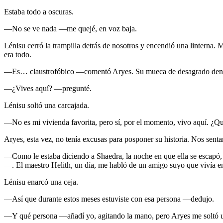
Estaba todo a oscuras.
—No se ve nada —me quejé, en voz baja.
Lénisu cerró la trampilla detrás de nosotros y encendió una linterna.
era todo.
—Es… claustrofóbico —comentó Aryes. Su mueca de desagrado denot
—¿Vives aquí? —pregunté.
Lénisu soltó una carcajada.
—No es mi vivienda favorita, pero sí, por el momento, vivo aquí. ¿Qué
Aryes, esta vez, no tenía excusas para posponer su historia. Nos sent
—Como le estaba diciendo a Shaedra, la noche en que ella se escapó,
—. El maestro Helith, un día, me habló de un amigo suyo que vivía en
Lénisu enarcó una ceja.
—Así que durante estos meses estuviste con esa persona —dedujo.
—Y qué persona —añadí yo, agitando la mano, pero Aryes me soltó una