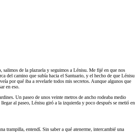
o, salimos de la plazuela y seguimos a Lénisu. Me fijé en que nos
erca del camino que subía hacia el Santuario, y el hecho de que Lénisu
 veía por qué iba a revelarle todos mis secretos. Aunque algunos que
ar en eso.
y jardines. Un paseo de unos veinte metros de ancho rodeaba medio
l llegar al paseo, Lénisu giró a la izquierda y poco después se metió en
una trampilla, entendí. Sin saber a qué atenerme, intercambié una