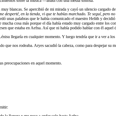
cimientos sobre la música —añadí con una media sonrisa.
 muy blancas. Se apercibió de mi mirada y cayó un silencio cargado d
 desperté, en la tienda, vi que te habías marchado. Te seguí, pero no
ó unas palabras que le había comunicado el maestro Helith y decidió ten
 mucha cosa más porque el día había estado muy cargado entre los combat
sen que estaba en Aefna. Así que ni había podido hablar con él aquel dí
nisu llegaría en cualquier momento. Y luego tendría que ir a ver a l
ido que nos rodeaba. Aryes sacudió la cabeza, como para despejar su m
 sus preocupaciones en aquel momento.
mitir:
 la llanura y me puse a andar solo hasta Aefna.