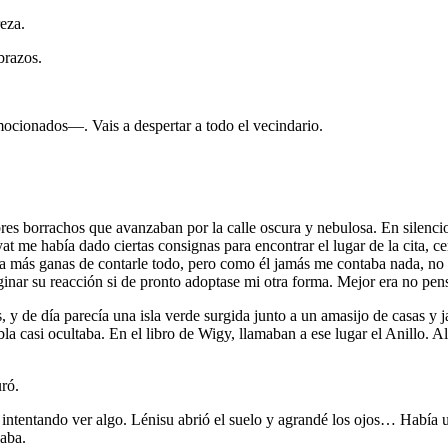
eza.
brazos.
mocionados—. Vais a despertar a todo el vecindario.
bres borrachos que avanzaban por la calle oscura y nebulosa. En silenci
t me había dado ciertas consignas para encontrar el lugar de la cita, c
nía más ganas de contarle todo, pero como él jamás me contaba nada, no
inar su reacción si de pronto adoptase mi otra forma. Mejor era no pens
, y de día parecía una isla verde surgida junto a un amasijo de casas 
bla casi ocultaba. En el libro de Wigy, llamaban a ese lugar el Anillo. A
ró.
os, intentando ver algo. Lénisu abrió el suelo y agrandé los ojos… Había 
jaba.