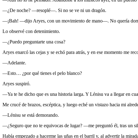
—¿De noche? —resoplé—. Si no se ve ni un dragón.
—¡Bah! —dijo Aryes, con un movimiento de mano—. No quería dormir
Lo observé con detenimiento.
—¿Puedo preguntarte una cosa?
Aryes enarcó las cejas y se echó para atrás, y en ese momento me rec
—Adelante.
—Esto… ¿por qué tienes el pelo blanco?
Aryes suspiró.
—Ya te he dicho que es una historia larga. Y Lénisu va a llegar en cua
Me crucé de brazos, escéptica, y luego eché un vistazo hacia mi alrede
—Lénisu se está demorando.
—¿Seguro que no te equivocas de lugar? —me preguntó él, tras un sil
Había empezado a hacerme las uñas en el barril y, al advertir la mir