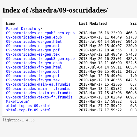
Index of /shaedra/09-oscuridades/
Name
Last Modified
Siz
Parent Directory
/
09-oscuridades-es-epub3-gen.epub
2018-May-26 16:23:00
466.3
09-oscuridades-es-gen.epub
2020-Nov-13 11:04:49
517.8
09-oscuridades-es-gen.html
2015-Jul-04 14:59:07
594.6
09-oscuridades-es-gen.odt
2015-May-30 15:40:07
230.0
09-oscuridades-es-gen.pdf
2020-Apr-12 18:48:55
1.0
09-oscuridades-es-gen.tex
2020-Apr-12 18:48:49
574.8
09-oscuridades-fr-epub3-gen.epub
2018-May-26 16:23:01
482.3
09-oscuridades-fr-gen.epub
2020-Nov-13 11:06:00
532.5
09-oscuridades-fr-gen.html
2015-Jul-04 14:59:11
665.4
09-oscuridades-fr-gen.odt
2015-May-30 15:40:11
242.7
09-oscuridades-fr-gen.pdf
2020-Apr-12 18:49:04
1.0
09-oscuridades-fr-gen.tex
2020-Apr-12 18:48:55
642.5
09-oscuridades-main-es.frundis
2018-Mar-17 15:42:06
0.7
09-oscuridades-main-fr.frundis
2020-Nov-13 11:05:32
0.8
09-oscuridades-texto-es.frundis
2018-Mar-17 15:42:06
560.6
09-oscuridades-texto-fr.frundis
2020-Nov-13 10:02:49
609.7
Makefile.m4
2017-Mar-27 17:59:22
0.1
xhtml-top-es-09.xhtml
2017-Mar-27 17:59:22
0.3
xhtml-top-fr-09.xhtml
2017-Mar-27 17:59:22
0.3
lighttpd/1.4.35