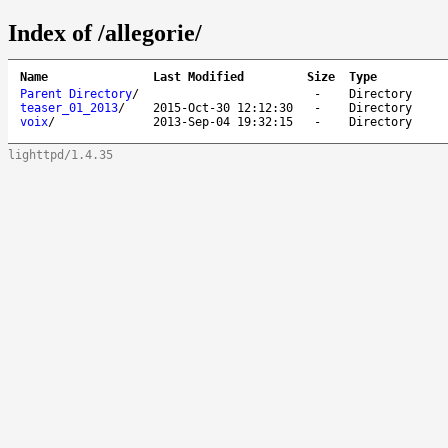
Index of /allegorie/
Name
Last Modified
Size
Type
Parent Directory
/
-
Directory
teaser_01_2013
/
2015-Oct-30 12:12:30
-
Directory
voix
/
2013-Sep-04 19:32:15
-
Directory
lighttpd/1.4.35