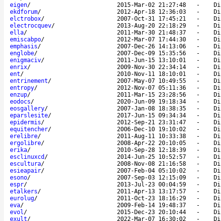
eigen
/
2015-Mar-02 21:27:48
-
Di
ekdforum
/
2012-Apr-18 12:36:03
-
Di
elctrobox
/
2007-Oct-31 17:45:21
-
Di
electrocquev
/
2013-Aug-20 22:18:29
-
Di
ella
/
2011-Mar-30 21:48:37
-
Di
emiscabpo
/
2012-Mar-07 17:44:30
-
Di
emphasis
/
2007-Dec-26 14:13:06
-
Di
englobe
/
2007-Dec-09 15:35:56
-
Di
enigmaciv
/
2011-Jun-15 13:10:01
-
Di
enrix
/
2009-Nov-30 22:34:14
-
Di
ent
/
2010-Nov-11 18:10:01
-
Di
entrinement
/
2007-May-07 10:49:55
-
Di
entropy
/
2012-Nov-07 05:11:36
-
Di
enzup
/
2011-Mar-15 23:28:56
-
Di
eodocs
/
2020-Jun-09 19:18:34
-
Di
eosgallery
/
2007-Jan-08 18:38:35
-
Di
eparslesite
/
2017-Jun-15 09:34:34
-
Di
epidermis
/
2012-Sep-21 23:31:47
-
Di
equitencher
/
2006-Dec-10 19:10:02
-
Di
erelibre
/
2011-Aug-11 10:33:38
-
Di
ergolibre
/
2008-Apr-22 20:10:05
-
Di
erika
/
2010-Sep-28 12:18:39
-
Di
esclinuxcd
/
2014-Jun-25 10:52:57
-
Di
escultura
/
2008-Nov-08 21:16:58
-
Di
esieapair
/
2007-Feb-04 05:10:02
-
Di
esono
/
2007-Sep-03 12:15:09
-
Di
espr
/
2013-Jul-23 00:04:59
-
Di
etalkers
/
2011-Apr-13 13:17:57
-
Di
eurolug
/
2011-Oct-23 18:16:29
-
Di
eva
/
2009-Feb-14 19:48:37
-
Di
evol
/
2015-Dec-23 20:10:44
-
Di
exult
/
2022-Mar-07 16:30:02
-
Di