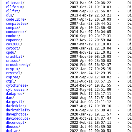
clicnact
/
2013-Mar-05 20:06:22
-
Di
cllforum
/
2007-Oct-21 19:10:03
-
Di
cllfst
/
2008-Sep-30 21:56:07
-
Di
cls
/
2013-Feb-19 22:53:21
-
Di
codelibre
/
2007-Apr-15 20:10:03
-
Di
compiletea
/
2007-Jan-23 20:44:51
-
Di
compiz
/
2016-Apr-10 12:36:48
-
Di
consonnex
/
2014-Mar-07 13:04:05
-
Di
cooker
/
2010-Sep-19 23:17:31
-
Di
copanno
/
2017-Nov-22 20:59:04
-
Di
cos2000
/
2007-Mar-19 13:10:03
-
Di
cotcot
/
2008-Jan-21 22:10:04
-
Di
cpdu
/
2008-Nov-13 21:10:01
-
Di
crashbit
/
2007-Nov-20 08:10:03
-
Di
crisos
/
2009-Apr-09 23:50:03
-
Di
crossbrowdy
/
2020-Feb-05 16:52:37
-
Di
cryptx
/
2012-Jan-27 19:25:15
-
Di
crystal
/
2022-Jan-24 12:29:35
-
Di
cspree
/
2018-Sep-09 17:48:02
-
Di
ctpl
/
2011-Aug-11 03:57:15
-
Di
cytchinese
/
2014-Dec-04 19:31:55
-
Di
cytrussian
/
2012-May-01 22:51:09
-
Di
dadaprod
/
2009-Feb-17 15:17:11
-
Di
dae
/
2008-Aug-23 17:51:54
-
Di
dargevil
/
2014-Jun-08 21:11:12
-
Di
darkskies
/
2007-Aug-17 19:38:16
-
Di
darktablefr
/
2016-Sep-09 15:38:41
-
Di
davephotos
/
2020-Jan-25 19:11:57
-
Di
davidedduos
/
2016-Oct-21 14:37:47
-
Di
dbconcept
/
2022-Feb-22 18:07:11
-
Di
dbused
/
2008-Jul-06 01:39:58
-
Di
dc4lan
/
2022-Sep-22 00:00:53
-
Di