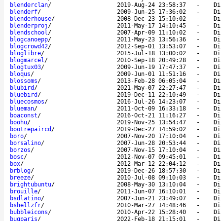
blenderclan
/
2019-Aug-24 23:58:37
-
Di
blenderf
/
2009-Jun-25 17:36:02
-
Di
blenderhouse
/
2008-Dec-23 15:10:02
-
Di
blenderproj
/
2011-May-17 14:10:45
-
Di
blendschool
/
2007-Apr-09 11:10:02
-
Di
blogcanoepp
/
2011-May-23 13:56:36
-
Di
blogcrowd42
/
2012-Sep-01 13:53:07
-
Di
bloglibre
/
2015-Jul-18 13:00:02
-
Di
blogmarcel
/
2010-Sep-18 20:49:28
-
Di
blogtux03
/
2009-Jun-19 17:47:37
-
Di
bloqus
/
2009-Jun-01 11:51:16
-
Di
blossoms
/
2013-Feb-28 06:05:04
-
Di
blubird
/
2021-May-07 22:27:47
-
Di
bluebird
/
2019-Dec-11 22:10:49
-
Di
bluecosmos
/
2016-Jul-26 14:23:07
-
Di
blueman
/
2011-Oct-09 16:33:18
-
Di
boaconst
/
2016-Oct-21 11:16:27
-
Di
boohu
/
2019-Nov-25 13:54:47
-
Di
bootrepaircd
/
2019-Dec-27 14:59:02
-
Di
boro
/
2007-Nov-20 17:10:04
-
Di
borsalino
/
2007-Jun-28 20:53:44
-
Di
borzos
/
2007-Nov-15 17:10:04
-
Di
bosc
/
2012-Nov-07 09:45:01
-
Di
box
/
2012-Mar-12 22:04:12
-
Di
brblog
/
2019-Dec-26 18:57:30
-
Di
breeze
/
2010-Jul-08 09:10:03
-
Di
brightubuntu
/
2008-May-30 13:10:04
-
Di
brouille
/
2011-Jun-07 16:10:01
-
Di
bsdlatino
/
2007-Jun-21 23:49:07
-
Di
bshellzfr
/
2010-Mar-27 14:48:46
-
Di
bubbleicons
/
2010-Apr-22 15:28:40
-
Di
bugparis
/
2022-Feb-18 21:15:01
-
Di