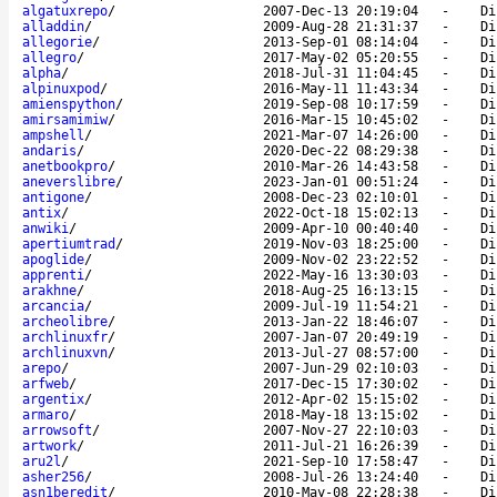
algatuxrepo
/
2007-Dec-13 20:19:04
-
Di
alladdin
/
2009-Aug-28 21:31:37
-
Di
allegorie
/
2013-Sep-01 08:14:04
-
Di
allegro
/
2017-May-02 05:20:55
-
Di
alpha
/
2018-Jul-31 11:04:45
-
Di
alpinuxpod
/
2016-May-11 11:43:34
-
Di
amienspython
/
2019-Sep-08 10:17:59
-
Di
amirsamimiw
/
2016-Mar-15 10:45:02
-
Di
ampshell
/
2021-Mar-07 14:26:00
-
Di
andaris
/
2020-Dec-22 08:29:38
-
Di
anetbookpro
/
2010-Mar-26 14:43:58
-
Di
aneverslibre
/
2023-Jan-01 00:51:24
-
Di
antigone
/
2008-Dec-23 02:10:01
-
Di
antix
/
2022-Oct-18 15:02:13
-
Di
anwiki
/
2009-Apr-10 00:40:40
-
Di
apertiumtrad
/
2019-Nov-03 18:25:00
-
Di
apoglide
/
2009-Nov-02 23:22:52
-
Di
apprenti
/
2022-May-16 13:30:03
-
Di
arakhne
/
2018-Aug-25 16:13:15
-
Di
arcancia
/
2009-Jul-19 11:54:21
-
Di
archeolibre
/
2013-Jan-22 18:46:07
-
Di
archlinuxfr
/
2007-Jan-07 20:49:19
-
Di
archlinuxvn
/
2013-Jul-27 08:57:00
-
Di
arepo
/
2007-Jun-29 02:10:03
-
Di
arfweb
/
2017-Dec-15 17:30:02
-
Di
argentix
/
2012-Apr-02 15:15:02
-
Di
armaro
/
2018-May-18 13:15:02
-
Di
arrowsoft
/
2007-Nov-27 22:10:03
-
Di
artwork
/
2011-Jul-21 16:26:39
-
Di
aru2l
/
2021-Sep-10 17:58:47
-
Di
asher256
/
2008-Jul-26 13:24:40
-
Di
asn1beredit
/
2010-May-08 22:28:38
-
Di