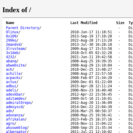
Index of /
Name
Last Modified
Size
Ty
Parent Directory
/
-
Di
0linux
/
2010-Jun-17 11:18:51
-
Di
0x109
/
2013-Sep-19 17:10:28
-
Di
299ko
/
2022-Aug-28 17:13:20
-
Di
2mandvd
/
2013-Jul-30 16:28:18
-
Di
3lrvsteam
/
2009-Aug-17 15:53:58
-
Di
3v1deb
/
2018-Oct-05 02:32:28
-
Di
4232
/
2021-Jun-11 19:42:58
-
Di
abanq
/
2008-Aug-25 19:39:35
-
Di
abwebsite
/
2008-Aug-29 13:10:04
-
Di
ach
/
2018-Dec-25 13:48:27
-
Di
achille
/
2008-Aug-27 22:57:58
-
Di
acpacks
/
2008-Feb-07 21:34:20
-
Di
actux
/
2009-Dec-01 01:22:09
-
Di
adbui
/
2015-Apr-28 12:11:24
-
Di
adeli
/
2006-Nov-23 16:40:40
-
Di
adeskbar
/
2012-Apr-22 23:56:45
-
Di
aditamdev
/
2009-Oct-10 21:10:01
-
Di
admiral0repo
/
2012-Aug-20 11:36:09
-
Di
admsyscd
/
2014-Dec-22 22:04:39
-
Di
adn
/
2016-Mar-25 00:50:37
-
Di
adunanza
/
2008-May-25 19:56:41
-
Di
afrikalan
/
2023-Feb-25 18:37:16
-
Di
agro
/
2016-Nov-11 15:04:22
-
Di
akusweblog
/
2008-Sep-25 21:35:34
-
Di
albergator
/
2011-Jul-21 12:10:02
-
Di