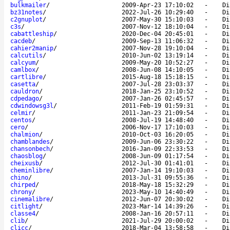
bulkmailer
/
2009-Apr-23 17:10:02
-
Di
bz31notes
/
2022-Jul-26 10:29:40
-
Di
c2gnuplot
/
2007-May-30 15:10:03
-
Di
c3s
/
2007-Nov-12 18:10:04
-
Di
cabattleship
/
2020-Dec-04 20:45:01
-
Di
cacdeb
/
2009-Sep-13 11:06:32
-
Di
cahier2manip
/
2007-Nov-28 19:10:04
-
Di
calcutils
/
2010-Jun-02 13:19:14
-
Di
calcyum
/
2009-May-20 10:52:27
-
Di
camlbox
/
2008-Jun-08 14:10:05
-
Di
cartlibre
/
2015-Aug-18 15:18:15
-
Di
casetta
/
2007-Jul-28 23:03:37
-
Di
cauldron
/
2018-Jan-25 23:10:52
-
Di
cdpedago
/
2007-Jan-26 02:45:57
-
Di
cdwindowsg3l
/
2011-Feb-19 01:59:31
-
Di
celmir
/
2011-Jan-23 21:09:54
-
Di
centos
/
2008-Jul-19 14:48:40
-
Di
cero
/
2006-Nov-17 17:10:03
-
Di
chalmion
/
2010-Oct-03 16:20:05
-
Di
chamblandes
/
2009-Jun-06 23:30:22
-
Di
chansonbech
/
2016-Jan-09 22:33:53
-
Di
chaosblog
/
2008-Jun-09 01:17:54
-
Di
cheixusb
/
2012-Jul-30 01:41:01
-
Di
cheminlibre
/
2007-Jan-14 19:10:03
-
Di
chino
/
2013-Jul-31 09:55:36
-
Di
chirped
/
2018-May-18 15:32:29
-
Di
chrony
/
2023-May-10 14:40:49
-
Di
cinemalibre
/
2012-Jun-07 20:30:02
-
Di
citlight
/
2023-Mar-14 14:39:26
-
Di
classe4
/
2008-Jan-16 20:57:11
-
Di
clib
/
2021-Jul-29 20:00:02
-
Di
clicc
/
2018-Mar-04 13:58:58
-
Di