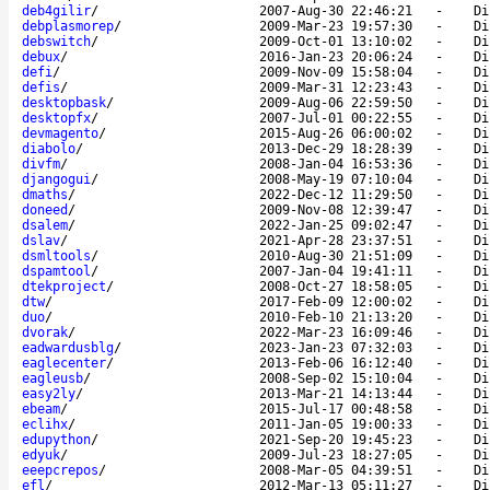
deb4gilir
/
2007-Aug-30 22:46:21
-
Di
debplasmorep
/
2009-Mar-23 19:57:30
-
Di
debswitch
/
2009-Oct-01 13:10:02
-
Di
debux
/
2016-Jan-23 20:06:24
-
Di
defi
/
2009-Nov-09 15:58:04
-
Di
defis
/
2009-Mar-31 12:23:43
-
Di
desktopbask
/
2009-Aug-06 22:59:50
-
Di
desktopfx
/
2007-Jul-01 00:22:55
-
Di
devmagento
/
2015-Aug-26 06:00:02
-
Di
diabolo
/
2013-Dec-29 18:28:39
-
Di
divfm
/
2008-Jan-04 16:53:36
-
Di
djangogui
/
2008-May-19 07:10:04
-
Di
dmaths
/
2022-Dec-12 11:29:50
-
Di
doneed
/
2009-Nov-08 12:39:47
-
Di
dsalem
/
2022-Jan-25 09:02:47
-
Di
dslav
/
2021-Apr-28 23:37:51
-
Di
dsmltools
/
2010-Aug-30 21:51:09
-
Di
dspamtool
/
2007-Jan-04 19:41:11
-
Di
dtekproject
/
2008-Oct-27 18:58:05
-
Di
dtw
/
2017-Feb-09 12:00:02
-
Di
duo
/
2010-Feb-10 21:13:20
-
Di
dvorak
/
2022-Mar-23 16:09:46
-
Di
eadwardusblg
/
2023-Jan-23 07:32:03
-
Di
eaglecenter
/
2013-Feb-06 16:12:40
-
Di
eagleusb
/
2008-Sep-02 15:10:04
-
Di
easy2ly
/
2013-Mar-21 14:13:44
-
Di
ebeam
/
2015-Jul-17 00:48:58
-
Di
eclihx
/
2011-Jan-05 19:00:33
-
Di
edupython
/
2021-Sep-20 19:45:23
-
Di
edyuk
/
2009-Jul-23 18:27:05
-
Di
eeepcrepos
/
2008-Mar-05 04:39:51
-
Di
efl
/
2012-Mar-13 05:11:27
-
Di