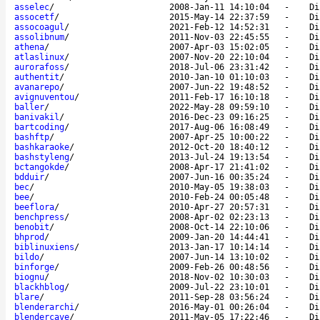
asselec
/
2008-Jan-11 14:10:04
-
Di
assocetf
/
2015-May-14 22:37:59
-
Di
assocoagul
/
2021-Feb-12 14:52:31
-
Di
assolibnum
/
2011-Nov-03 22:45:55
-
Di
athena
/
2007-Apr-03 15:02:05
-
Di
atlaslinux
/
2007-Nov-20 22:10:04
-
Di
aurorafoss
/
2018-Jul-06 23:31:42
-
Di
authentit
/
2010-Jan-10 01:10:03
-
Di
avanarepo
/
2007-Jun-22 19:48:52
-
Di
avignuventou
/
2011-Feb-17 16:10:18
-
Di
baller
/
2022-May-28 09:59:10
-
Di
banivakil
/
2016-Dec-23 09:16:25
-
Di
bartcoding
/
2017-Aug-06 16:08:49
-
Di
bashftp
/
2007-Apr-25 10:00:22
-
Di
bashkaraoke
/
2012-Oct-20 18:40:12
-
Di
bashstyleng
/
2013-Jul-24 19:13:54
-
Di
bctangokde
/
2008-Apr-17 21:41:02
-
Di
bdduir
/
2007-Jun-16 00:35:24
-
Di
bec
/
2010-May-05 19:38:03
-
Di
bee
/
2010-Feb-24 00:05:48
-
Di
beeflora
/
2010-Apr-27 20:57:31
-
Di
benchpress
/
2008-Apr-02 02:23:13
-
Di
benobit
/
2008-Oct-14 22:10:06
-
Di
bhprod
/
2009-Jan-20 14:44:41
-
Di
biblinuxiens
/
2013-Jan-17 10:14:14
-
Di
bildo
/
2007-Jun-14 13:10:02
-
Di
binforge
/
2009-Feb-26 00:48:56
-
Di
biognu
/
2018-Nov-02 10:30:03
-
Di
blackhblog
/
2009-Jul-22 23:10:01
-
Di
blare
/
2011-Sep-28 03:56:24
-
Di
blenderarchi
/
2016-May-01 00:26:04
-
Di
blendercave
/
2011-May-05 17:22:46
-
Di