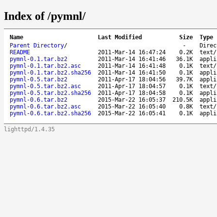
Index of /pymnl/
Name
Last Modified
Size
Type
Parent Directory
/
-
Direc
README
2011-Mar-14 16:47:24
0.2K
text/
pymnl-0.1.tar.bz2
2011-Mar-14 16:41:46
36.1K
appli
pymnl-0.1.tar.bz2.asc
2011-Mar-14 16:41:48
0.1K
text/
pymnl-0.1.tar.bz2.sha256
2011-Mar-14 16:41:50
0.1K
appli
pymnl-0.5.tar.bz2
2011-Apr-17 18:04:56
39.7K
appli
pymnl-0.5.tar.bz2.asc
2011-Apr-17 18:04:57
0.1K
text/
pymnl-0.5.tar.bz2.sha256
2011-Apr-17 18:04:58
0.1K
appli
pymnl-0.6.tar.bz2
2015-Mar-22 16:05:37
210.5K
appli
pymnl-0.6.tar.bz2.asc
2015-Mar-22 16:05:40
0.8K
text/
pymnl-0.6.tar.bz2.sha256
2015-Mar-22 16:05:41
0.1K
appli
lighttpd/1.4.35